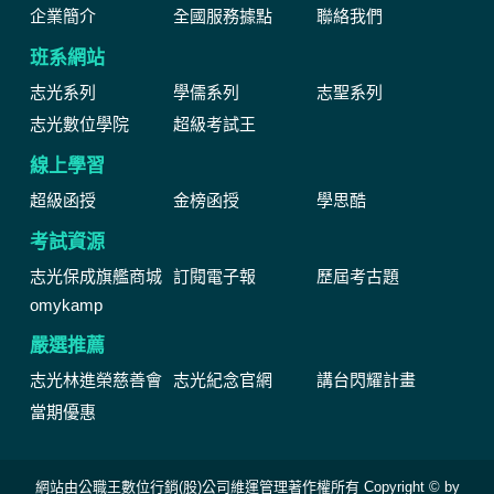
企業簡介
全國服務據點
聯絡我們
班系網站
志光系列
學儒系列
志聖系列
志光數位學院
超級考試王
線上學習
超級函授
金榜函授
學思酷
考試資源
志光保成旗艦商城
訂閱電子報
歷屆考古題
omykamp
嚴選推薦
志光林進榮慈善會
志光紀念官網
講台閃耀計畫
當期優惠
網站由公職王數位行銷(股)公司維運管理著作權所有 Copyright © by