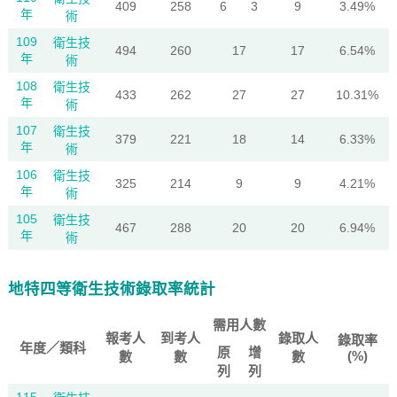
409
258
6
3
9
3.49%
年
術
109
衛生技
494
260
17
17
6.54%
年
術
108
衛生技
433
262
27
27
10.31%
年
術
107
衛生技
379
221
18
14
6.33%
年
術
106
衛生技
325
214
9
9
4.21%
年
術
105
衛生技
467
288
20
20
6.94%
年
術
地特四等衛生技術錄取率統計
需用人數
報考人
到考人
錄取人
錄取率
年度／類科
原
增
(%)
數
數
數
列
列