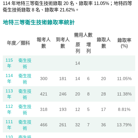
114 年地特三等衛生技術錄取 20 名、錄取率 11.05%；地特四等
衛生技術錄取 8 名、錄取率 21.62%。
地特三等衛生技術錄取率統計
需用人數
報考人
到考人
錄取人
錄取率
年度／類科
原
增
(%)
數
數
數
列
列
115
衛生技
14
年
術
114
衛生技
300
181
14
6
20
11.05%
年
術
113
衛生技
421
246
20
8
28
11.38%
年
術
112
衛生技
318
193
12
5
17
8.81%
年
術
111
衛生技
466
261
32
7
36
13.79%
年
術
110
衛生技