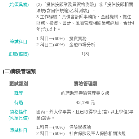
(均須具備)
(2)「投信投顧業務員資格測驗」或「投信投顧相關
法規(含自律規範)乙科測驗」。
3.工作經驗：具備會計師事務所、金融機構，擔任
財務、投資、會計、風險管理相關業務經驗，合計4
年(含)以上。
1.科目一(60%)：投資實務
筆試科目
2.科目二(40%)：金融市場分析
1(3)
正取(備取)
(二)壽險管理類
甄試類別
壽險管理類
職等
約聘助理壽險管理員 6 級
待遇
43,198 元
資格絛件
國內、外大學畢業，且已取得學士(含) 以上學位(畢
(均須具備)
業)證書。
1.科目一(40%)：保險學概論
筆試科目
2.科目二(60%)：社會保險及軍人保險相關法規