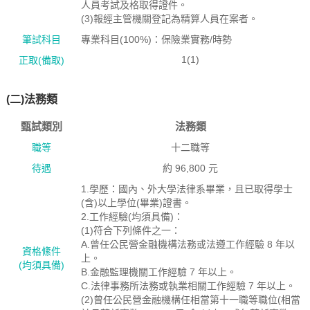
人員考試及格取得證件。
(3)報經主管機關登記為精算人員在案者。
筆試科目
專業科目(100%)：保險業實務/時勢
1(1)
正取(備取)
(二)法務類
甄試類別
法務類
職等
十二職等
待遇
約 96,800 元
1.學歷：國內、外大學法律系畢業，且已取得學士
(含)以上學位(畢業)證書。
2.工作經驗(均須具備)：
(1)符合下列條件之一：
A.曾任公民營金融機構法務或法遵工作經驗 8 年以
資格絛件
上。
(均須具備)
B.金融監理機關工作經驗 7 年以上。
C.法律事務所法務或執業相關工作經驗 7 年以上。
(2)曾任公民營金融機構任相當第十一職等職位(相當