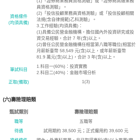
(1)「證券商業務員資格測驗」或「證券商高級業務
員資格測驗」。
(2)「投信投顧業務員資格測驗」或「投信投顧相關
資格絛件
法規(含自律規範)乙科測驗」。
(均須具備)
3.工作經驗(均須具備)：
(1)具備公民營金融機構，擔任國內外投資研究或投
資交易經驗，合計 7 年(含)以上。
(2)曾任公民營金融機構任相當第八職等職位(相當於
月薪新臺幣 58,549 元(含)以上，或年薪新臺幣
81.9 萬元(含)以上)，合計 3 年(含)以上。
1.科目一(60%)：投資實務
筆試科目
2.科目二(40%)：金融市場分析
1(3)
正取(備取)
(六)壽險理賠類
甄試類別
壽險理賠類
職等
五職等
待遇
試用期約 38,500 元；正式僱用約 39,600 元