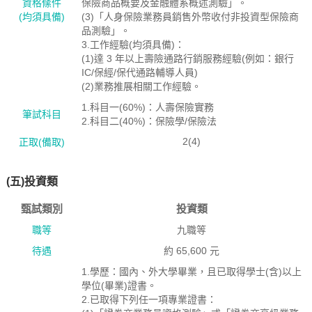
資格絛件
保險商品概要及金融體系概述測驗」。
(均須具備)
(3)「人身保險業務員銷售外幣收付非投資型保險商
品測驗」。
3.工作經驗(均須具備)：
(1)達 3 年以上壽險通路行銷服務經驗(例如：銀行
IC/保經/保代通路輔導人員)
(2)業務推展相關工作經驗。
1.科目一(60%)：人壽保險實務
筆試科目
2.科目二(40%)：保險學/保險法
2(4)
正取(備取)
(五)投資類
甄試類別
投資類
職等
九職等
待遇
約 65,600 元
1.學歷：國內、外大學畢業，且已取得學士(含)以上
學位(畢業)證書。
2.已取得下列任一項專業證書：