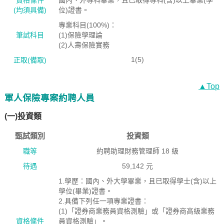
資格絛件
國內、外專科畢業，且已取得專科(含)以上畢業(學
(均須具備)
位)證書。
專業科目(100%)：
筆試科目
(1)保險學理論
(2)人壽保險實務
1(5)
正取(備取)
▲Top
軍人保險專案約聘人員
(一)投資類
甄試類別
投資類
職等
約聘助理財務管理師 18 級
待遇
59,142 元
1.學歷：國內、外大學畢業，且已取得學士(含)以上
學位(畢業)證書。
2.具備下列任一項專業證書：
(1)「證券商業務員資格測驗」或「證券商高級業務
資格絛件
員資格測驗」。