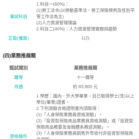
1.科目一(60%)：
(1)勞工法令(以勞動基準法、勞工保險條例及性別平
筆試科目
等工作法為主)
(2)人力資源管理理論
2.科目二(40%)：人力資源管理實務與趨勢
1(2)
正取(備取)
(四)業務推展類
甄試類別
業務推展類
職等
十一職等
待遇
約 83,800 元
1.學歷：國內、外大學畢業，且已取得學士(含)以上
學位(畢業)證書。
2.下列測驗合格證明書均須取得：
(1)「人身保險業務員資格測驗」。
(2)「投資型保險商品業務員資格測驗」或「投資型
保險商品概要及金融體系概述測驗」。
(3)「人身保險業務員銷售外幣收付非投資型保險商
資格絛件