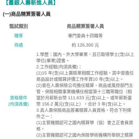
【臺銀人壽新進人員】
(一)商品精算簽署人員
甄試類別
商品精算簽署人員
職等
專門委員十四職等
待遇
約 126,300 元
1.學歷：國內、外大學畢業，且已取得學士(含)以上
學位(畢業)證書。
2.工作經驗(均須具備)：
(1)15 年(含)以上壽險業相關工作經驗，其中曾擔任
商品設計或精算評價工作年資10 年(含)以上。
(2)曾在人壽保險公司擔任精算、商品或風控部門主
管、保險相關事業機構任相當第十三職等職位（相
資格絛件
當於月薪新台幣 111,633 元(含)以上，或年薪新臺
(均須具備)
幣 156.2 萬元(含)以上），合計 3 年(含)以上。
3.具人壽保險商品簽署精算人員資格，符合下列條
件之一：
(1)主管機關認可之國內精算學（協）會之正會員資
格。
(2)主管機關認可之國內保險學術機構所舉辦之精算