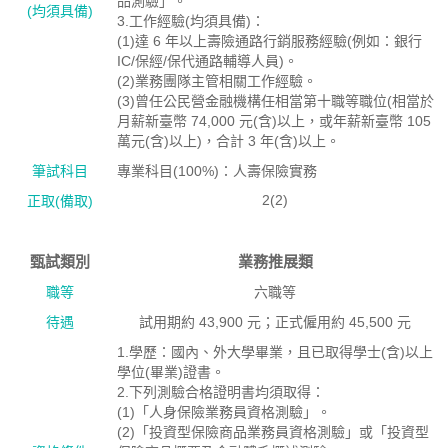
品測驗」。
(均須具備)
3.工作經驗(均須具備)：
(1)達 6 年以上壽險通路行銷服務經驗(例如：銀行
IC/保經/保代通路輔導人員)。
(2)業務團隊主管相關工作經驗。
(3)曾任公民營金融機構任相當第十職等職位(相當於
月薪新臺幣 74,000 元(含)以上，或年薪新臺幣 105
萬元(含)以上)，合計 3 年(含)以上。
筆試科目
專業科目(100%)：人壽保險實務
2(2)
正取(備取)
甄試類別
業務推展類
職等
六職等
待遇
試用期約 43,900 元；正式僱用約 45,500 元
1.學歷：國內、外大學畢業，且已取得學士(含)以上
學位(畢業)證書。
2.下列測驗合格證明書均須取得：
(1)「人身保險業務員資格測驗」。
(2)「投資型保險商品業務員資格測驗」或「投資型