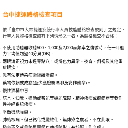
台中捷運體格檢查項目
依「臺中市大眾捷運系統行車人員技能體格檢查規則」之規定，
行車人員體格檢查如有下列情形之一者，為體格檢查不合格：
不使用助聽器收聽500、1,000及2,000赫頻率之信號時，任一耳聽
力平均值超過40分貝(DB)。
兩眼矯正視力未達零點八，或辨色力異常、夜盲、斜視及其他重
症眼疾。
患有法定傳染病需隔離治療。
藥物依賴或成癮(至少應檢驗嗎啡及安非他命)。
慢性酒精中毒。
語言、知覺、運動或智能等機能障礙、精神疾病或癲癇症等發作
性神經系統疾病。
平衡機能障礙。
肺結核病。但已鈣化或纖維化，無傳染之虞者，不在此限。
發育不全或骨骼與關節疾病或畸形，有妨礙工作之虞。