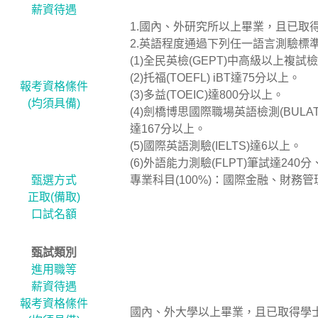
薪資待遇
1.國內、外研究所以上畢業，且已取得
2.英語程度通過下列任一語言測驗標
(1)全民英檢(GEPT)中高級以上複試
(2)托福(TOEFL) iBT達75分以上。
報考資格絛件
(3)多益(TOEIC)達800分以上。
(均須具備)
(4)劍橋博思國際職場英語檢測(BULATS
達167分以上。
(5)國際英語測驗(IELTS)達6以上。
(6)外語能力測驗(FLPT)筆試達240
甄選方式
專業科目(100%)：國際金融、財務
正取(備取)
口試名額
甄試類別
進用職等
薪資待遇
報考資格絛件
國內、外大學以上畢業，且已取得學士(