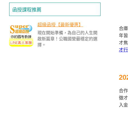
函授課程推薦
超級函授【最新優惠】
合庫
現在開始準備，為自己的人生開
年皆
啟新篇章！公職國營最穩定的選
才焦
擇。
才行
2
合作
徵才
入金