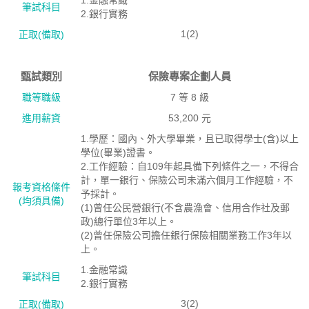
1.金融常識
筆試科目
2.銀行實務
1(2)
正取(備取)
甄試類別
保險專案企劃人員
職等職級
7 等 8 級
進用薪資
53,200 元
1.學歷：國內、外大學畢業，且已取得學士(含)以上
學位(畢業)證書。
2.工作經驗：自109年起具備下列條件之一，不得合
計，單一銀行、保險公司未滿六個月工作經驗，不
報考資格絛件
予採計。
(均須具備)
(1)曾任公民營銀行(不含農漁會、信用合作社及郵
政)總行單位3年以上。
(2)曾任保險公司擔任銀行保險相關業務工作3年以
上。
1.金融常識
筆試科目
2.銀行實務
3(2)
正取(備取)