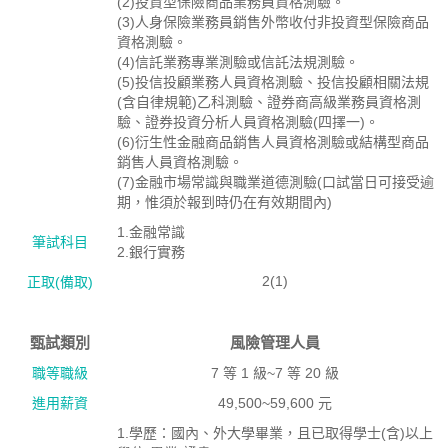
(2)投資型保險商品業務員資格測驗。
(3)人身保險業務員銷售外幣收付非投資型保險商品
資格測驗。
(4)信託業務專業測驗或信託法規測驗。
(5)投信投顧業務人員資格測驗、投信投顧相關法規
(含自律規範)乙科測驗、證券商高級業務員資格測
驗、證券投資分析人員資格測驗(四擇一)。
(6)衍生性金融商品銷售人員資格測驗或結構型商品
銷售人員資格測驗。
(7)金融市場常識與職業道德測驗(口試當日可接受逾
期，惟須於報到時仍在有效期間內)
1.金融常識
筆試科目
2.銀行實務
2(1)
正取(備取)
甄試類別
風險管理人員
職等職級
7 等 1 級~7 等 20 級
進用薪資
49,500~59,600 元
1.學歷：國內、外大學畢業，且已取得學士(含)以上