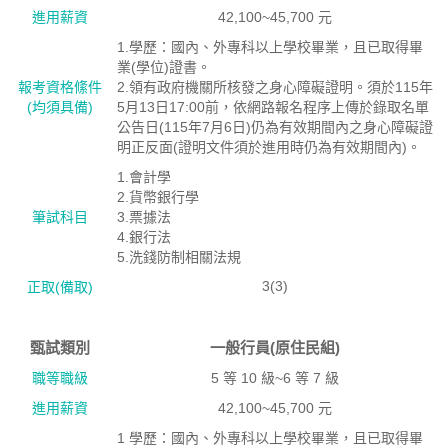
進用薪資
42,100~45,700 元
1.學歷：國內、外專科以上學校畢業，且已取得畢
業(學位)證書。
報考資格絛件
2.領有政府機關所核發之身心障礙證明。須於115年
(均須具備)
5月13日17:00前，依網路報名程序上傳於錄取名單
公告日(115年7月6日)仍為有效期間內之身心障礙證
明正反面(證明文件須於進用時仍為有效期間內)。
1.會計學
2.貨幣銀行學
筆試科目
3.票據法
4.銀行法
5.洗錢防制相關法規
3(3)
正取(備取)
甄試類別
一般行員(原住民組)
職等職級
5 等 10 級~6 等 7 級
進用薪資
42,100~45,700 元
1 學歷：國內、外專科以上學校畢業，且已取得畢