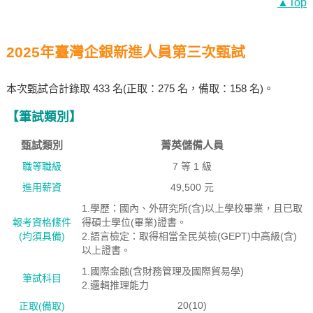
▲Top
2025年臺灣企銀新進人員第三次甄試
本次甄試合計錄取 433 名(正取：275 名，備取：158 名)。
【筆試類別】
甄試類別
菁英儲備人員
職等職級
7 等 1 級
進用薪資
49,500 元
1.學歷：國內、外研究所(含)以上學校畢業，且已取
報考資格絛件
得碩士學位(畢業)證書。
(均須具備)
2.語言檢定：取得相當全民英檢(GEPT)中高級(含)
以上證書。
1.國際金融(含財務管理及國際貿易學)
筆試科目
2.邏輯推理能力
20(10)
正取(備取)