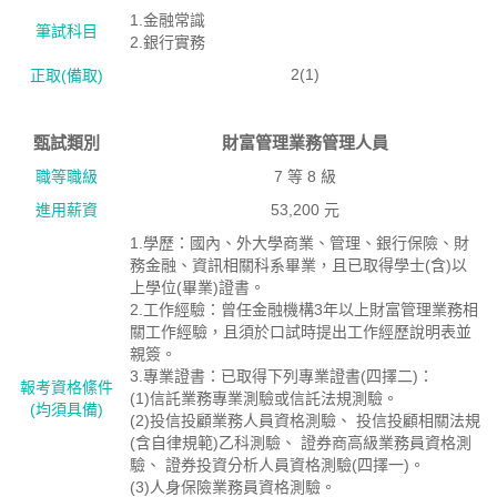
1.金融常識
筆試科目
2.銀行實務
2(1)
正取(備取)
甄試類別
財富管理業務管理人員
職等職級
7 等 8 級
進用薪資
53,200 元
1.學歷：國內、外大學商業、管理、銀行保險、財
務金融、資訊相關科系畢業，且已取得學士(含)以
上學位(畢業)證書。
2.工作經驗：曾任金融機構3年以上財富管理業務相
關工作經驗，且須於口試時提出工作經歷說明表並
親簽。
3.專業證書：已取得下列專業證書(四擇二)：
報考資格絛件
(1)信託業務專業測驗或信託法規測驗。
(均須具備)
(2)投信投顧業務人員資格測驗、 投信投顧相關法規
(含自律規範)乙科測驗、 證券商高級業務員資格測
驗、 證券投資分析人員資格測驗(四擇一)。
(3)人身保險業務員資格測驗。