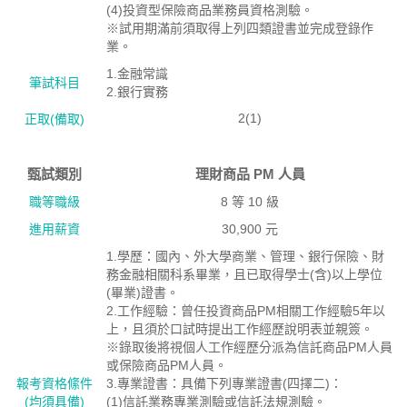
(4)投資型保險商品業務員資格測驗。
※試用期滿前須取得上列四類證書並完成登錄作
業。
1.金融常識
筆試科目
2.銀行實務
2(1)
正取(備取)
甄試類別
理財商品 PM 人員
職等職級
8 等 10 級
進用薪資
30,900 元
1.學歷：國內、外大學商業、管理、銀行保險、財
務金融相關科系畢業，且已取得學士(含)以上學位
(畢業)證書。
2.工作經驗：曾任投資商品PM相關工作經驗5年以
上，且須於口試時提出工作經歷說明表並親簽。
※錄取後將視個人工作經歷分派為信託商品PM人員
或保險商品PM人員。
報考資格絛件
3.專業證書：具備下列專業證書(四擇二)：
(均須具備)
(1)信託業務專業測驗或信託法規測驗。