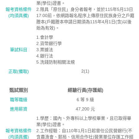
業(學位)證書。
報考資格絛件
2.限具「原住民」身分者報考，並於115年5月13日
(均須具備)
17:00前，依網路報名程序上傳原住民族身分之戶籍
謄本(戶籍謄本申請日期須為115年4月1日(含)以後
始為有效)。
1.會計學
2.貨幣銀行學
筆試科目
3.票據法
4.銀行法
5.洗錢防制相關法規
2(1)
正取(備取)
甄試類別
經驗行員(存匯組)
職等職級
6 等 9 級
進用薪資
47,200 元
1.學歷：國內、外專科以上學校畢業，且已取得畢
業(學位)證書。
報考資格絛件
2.工作經驗：自110年1月1日起曾任公民營銀行(不
(均須具備)
含農漁會、郵局、信用合作社)營業單位存匯工作經