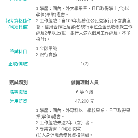
1.學歷：國內、外大學畢業，且已取得學士(含)以上
學位(畢業)證書。
報考資格絛件
2.工作經驗：自109年起曾任公民營銀行(不含農漁
(均須具備)
會、信用合作社及郵政)總行單位企金應收帳款工作
經驗2年以上(單一銀行未滿六個月工作經驗，不予
採計)。
1.金融常識
筆試科目
2.銀行實務
1(2)
正取(備取)
甄試類別
儲備理財人員
職等職級
6 等 9 級
進用薪資
47,200 元
1.學歷：國內、外專科以上學校畢業，且已取得畢
業(學位)證書。
2.工作經驗未逾2年（含）者。
3.專業證書：(均須取得)
(1)人身保險業務員資格測驗。