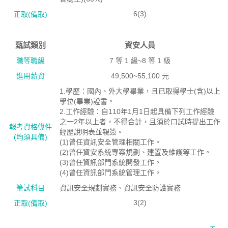
6(3)
正取(備取)
甄試類別
資安人員
職等職級
7 等 1 級~8 等 1 級
進用薪資
49,500~55,100 元
1.學歷：國內、外大學畢業，且已取得學士(含)以上
學位(畢業)證書。
2.工作經驗：自110年1月1日起具備下列工作經驗
之一2年以上者，不得合計，且須於口試時提出工作
報考資格絛件
經歷說明表並親簽。
(均須具備)
(1)曾任資訊安全管理相關工作。
(2)曾任資安系統專案規劃、建置及維護等工作。
(3)曾任資訊部門系統開發工作。
(4)曾任資訊部門系統管理工作。
筆試科目
資訊安全規劃實務、資訊安全防護實務
3(2)
正取(備取)