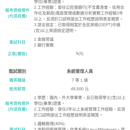
學位(畢業)證書。
2.工作經驗：曾任公民營銀行(不含農漁會、信用合
報考資格絛件
作社及郵政)風險管理或數據分析實務工作經驗2年
(均須具備)
以上，且須於口試時提出工作經歷說明表並親簽。
3.語言檢定：已取得相當於全民英檢(GEPT)中級
(含)以上英語檢定證明。
1.金融常識
筆試科目
2.銀行實務
5(5)
正取(備取)
甄試類別
系統管理人員
職等職級
7 等 1 級
進用薪資
49,500 元
1.學歷：國內、外大學畢業，且已取得學士(含)以上
報考資格絛件
學位(畢業)證書。
(均須具備)
2.工作經驗：曾任2年以上系統管理工作經驗，且須
於口試時提出工作經歷說明表並親簽。
1.邏輯推理(40%)
筆試科目
2.虛擬伺服器管理、作業系統(Linux/Windows)、資