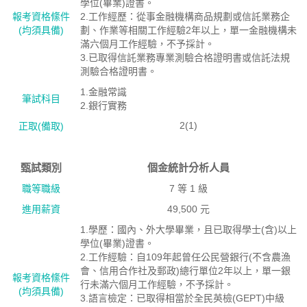
學位(畢業)證書。
報考資格絛件
2.工作經歷：從事金融機構商品規劃或信託業務企
(均須具備)
劃、作業等相關工作經驗2年以上，單一金融機構未
滿六個月工作經驗，不予採計。
3.已取得信託業務專業測驗合格證明書或信託法規
測驗合格證明書。
1.金融常識
筆試科目
2.銀行實務
2(1)
正取(備取)
甄試類別
個金統計分析人員
職等職級
7 等 1 級
進用薪資
49,500 元
1.學歷：國內、外大學畢業，且已取得學士(含)以上
學位(畢業)證書。
2.工作經驗：自109年起曾任公民營銀行(不含農漁
會、信用合作社及郵政)總行單位2年以上，單一銀
報考資格絛件
行未滿六個月工作經驗，不予採計。
(均須具備)
3.語言檢定：已取得相當於全民英檢(GEPT)中級