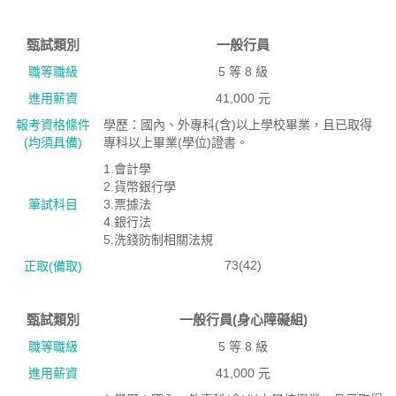
甄試類別
一般行員
職等職級
5 等 8 級
進用薪資
41,000 元
報考資格絛件
學歷：國內、外專科(含)以上學校畢業，且已取得
(均須具備)
專科以上畢業(學位)證書。
1.會計學
2.貨幣銀行學
筆試科目
3.票據法
4.銀行法
5.洗錢防制相關法規
73(42)
正取(備取)
甄試類別
一般行員(身心障礙組)
職等職級
5 等 8 級
進用薪資
41,000 元