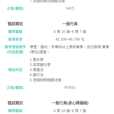
7.洗錢防制法相關法規
14(7)
正取(備取)
甄試類別
一般行員
職等職級
5 等 10 級~6 等 7 級
進用薪資
42,100~45,700 元
報考資格絛件
學歷：國內、外專科以上學校畢業，且已取得 畢業
(均須具備)
(學位)證書。
1.會計學
2.貨幣銀行學
筆試科目
3.票據法
4.銀行法
5.洗錢防制相關法規
87(51)
正取(備取)
甄試類別
一般行員(身心障礙組)
職等職級
5 等 10 級~6 等 7 級