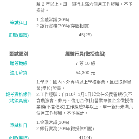
驗 2 年以上。單一銀行未滿六個月工作經驗，不予
採計。
1.金融常識(30%)
筆試科目
2.銀行實務(70%)(存匯相關)
45(25)
正取(備取)
甄試類別
經驗行員(徵授信組)
職等職級
7 等 10 級
進用薪資
54,300 元
1.學歷：國內、外專科以上學校畢業，且已取得畢
業(學位)證書。
報考資格絛件
2.工作經驗：自110年1月1日起曾任公民營銀行(不
(均須具備)
含農漁會、郵局、信用合作社)營業單位企金徵授信
業務(不含催收)工作經驗3年以上。單一銀行未滿六
個月工作經驗，不予採計。
1.金融常識(30%)
筆試科目
2.銀行實務(70%)(徵授信相關)
41(24)
正取(備取)