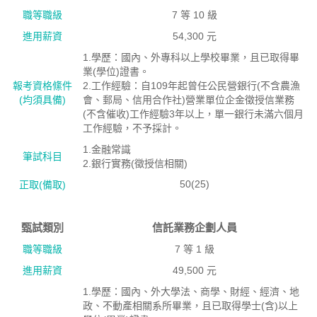
職等職級
7 等 10 級
進用薪資
54,300 元
1.學歷：國內、外專科以上學校畢業，且已取得畢
業(學位)證書。
報考資格絛件
2.工作經驗：自109年起曾任公民營銀行(不含農漁
(均須具備)
會、郵局、信用合作社)營業單位企金徵授信業務
(不含催收)工作經驗3年以上，單一銀行未滿六個月
工作經驗，不予採計。
1.金融常識
筆試科目
2.銀行實務(徵授信相關)
50(25)
正取(備取)
甄試類別
信託業務企劃人員
職等職級
7 等 1 級
進用薪資
49,500 元
1.學歷：國內、外大學法、商學、財經、經濟、地
政、不動產相關系所畢業，且已取得學士(含)以上