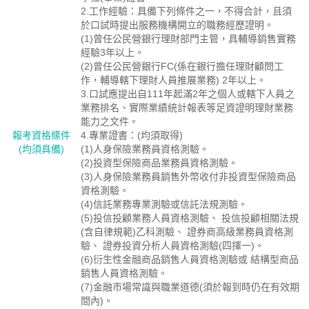
2.工作經驗：具備下列條件之一，不得合計，且須
於口試時提出服務機構開立的職務經歷證明。
(1)曾任公民營銀行理財部門主管，具輔導銷售實務
經驗3年以上。
(2)曾任公民營銀行FC(係在銀行擔任理財顧問工
作，輔導轄下理財人員推展業務) 2年以上。
3.口試應提出自111年起滿2年之個人或轄下人員之
業務排名、實際業績統計報表等足資證明理財業務
能力之文件。
報考資格絛件
4.專業證書：(均須取得)
(均須具備)
(1)人身保險業務員資格測驗。
(2)投資型保險商品業務員資格測驗。
(3)人身保險業務員銷售外幣收付非投資型保險商品
資格測驗。
(4)信託業務專業測驗或信託法規測驗。
(5)投信投顧業務人員資格測驗、 投信投顧相關法規
(含自律規範)乙科測驗、 證券商高級業務員資格測
驗、 證券投資分析人員資格測驗(四擇一)。
(6)衍生性金融商品銷售人員資格測驗或 結構型商品
銷售人員資格測驗。
(7)金融市場常識與職業道德(須於報到時仍在有效期
間內)。