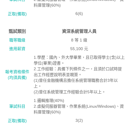
料庫管理(60%)
6(6)
正取(備取)
甄試類別
資深系統管理人員
職等職級
8 等 1 級
進用薪資
55,100 元
1.學歷：國內、外大學畢業，且已取得學士(含)以上
學位(畢業)證書。
2.工作經驗：具備下列條件之一，且須於口試時提
報考資格絛件
出工作經歷說明表並親簽。
(均須具備)
(1)曾任金融機構且擔任系統管理職務合計3年以
上。
(2)曾任系統管理工作經驗合計5年以上。
1.邏輯推理(40%)
筆試科目
2.虛擬伺服器管理、作業系統(Linux/Windows)、資
料庫管理(60%)
3(2)
正取(備取)