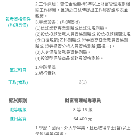
2.工作經驗：曾任金融機構5年以上財富管理規劃相
關工作經驗。且須於口試時提出工作經歷說明表並
親簽。
報考資格絛件
3.專業證書：(均須取得)
(均須具備)
(1)信託業務專業測驗或信託法規測驗。
(2)投信投顧業務人員資格測驗或 投信投顧相關法規
(含自律規範)乙科測驗或 證券商高級業務員資格測
驗或 證券投資分析人員資格測驗(四擇一)。
(3)人身保險業務員資格測驗。
(4)投資型保險商品業務員資格測驗。
1.金融常識
筆試科目
2.銀行實務
2(1)
正取(備取)
甄試類別
財富管理輔導專員
職等職級
8 等 15 級
進用薪資
64,400 元
1.學歷：國內、外大學畢業，且已取得學士(含)以上
學位(畢業)證書。