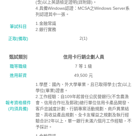
(含)以上英語檢定證明(詳附錄)。
4.具備Windows認證：MCSA之Windows Server系
列認證其中一張。
1.金融常識
筆試科目
2.銀行實務
2(1)
正取(備取)
甄試類別
信用卡行銷企劃人員
職等職級
7 等 1 級
進用薪資
49,500 元
1.學歷：國內、外大學畢業，且已取得學士(含)以上
學位(畢業)證書。
2.工作經驗：自109年起曾任公民營銀行(不含農漁
報考資格絛件
會、信用合作社及郵政)總行單位信用卡產品開發、
(均須具備)
客戶忠誠度計劃、行銷專案活動規劃、商戶異業結
盟、高收益產品規劃、全卡友權益之規劃及執行經
驗合計2年以上，單一銀行未滿六個月工作經驗，不
予採計。