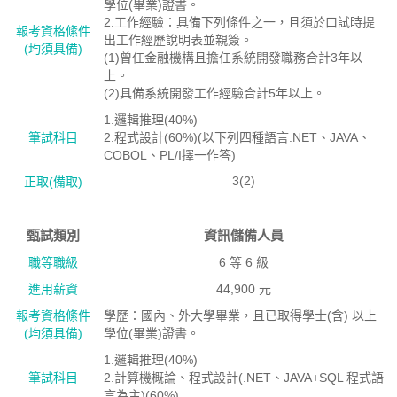
學位(畢業)證書。
2.工作經驗：具備下列條件之一，且須於口試時提
報考資格絛件
出工作經歷說明表並親簽。
(均須具備)
(1)曾任金融機構且擔任系統開發職務合計3年以
上。
(2)具備系統開發工作經驗合計5年以上。
1.邏輯推理(40%)
筆試科目
2.程式設計(60%)(以下列四種語言.NET、JAVA、
COBOL、PL/I擇一作答)
3(2)
正取(備取)
甄試類別
資訊儲備人員
職等職級
6 等 6 級
進用薪資
44,900 元
報考資格絛件
學歷：國內、外大學畢業，且已取得學士(含) 以上
(均須具備)
學位(畢業)證書。
1.邏輯推理(40%)
筆試科目
2.計算機概論、程式設計(.NET、JAVA+SQL 程式語
言為主)(60%)