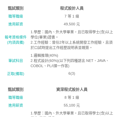
甄試類別
程式設計人員
職等職級
7 等 1 級
進用薪資
49,500 元
1.學歷：國內、外大學畢業，且已取得學士(含)以上
報考資格絛件
學位(畢業)證書。
(均須具備)
2.工作經驗：曾任2年以上系統開發工作經驗，且須
於口試時提出工作經歷說明表並親簽。
1.邏輯推理(40%)
筆試科目
2.程式設計(60%)(以下列四種語言.NET、JAVA、
COBOL、PL/I擇一作答)
6(3)
正取(備取)
甄試類別
資深程式設計人員
職等職級
8 等 1 級
進用薪資
55,100 元
1.學歷：國內、外大學畢業，且已取得學士(含)以上