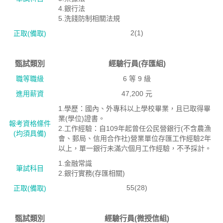
4.銀行法
5.洗錢防制相關法規
2(1)
正取(備取)
甄試類別
經驗行員(存匯組)
職等職級
6 等 9 級
進用薪資
47,200 元
1.學歷：國內、外專科以上學校畢業，且已取得畢
業(學位)證書。
報考資格絛件
2.工作經驗：自109年起曾任公民營銀行(不含農漁
(均須具備)
會、郵局、信用合作社)營業單位存匯工作經驗2年
以上，單一銀行未滿六個月工作經驗，不予採計。
1.金融常識
筆試科目
2.銀行實務(存匯相關)
55(28)
正取(備取)
甄試類別
經驗行員(微授信組)