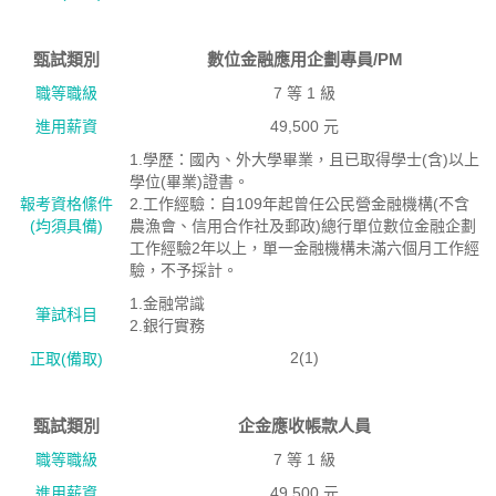
甄試類別
數位金融應用企劃專員/PM
職等職級
7 等 1 級
進用薪資
49,500 元
1.學歷：國內、外大學畢業，且已取得學士(含)以上
學位(畢業)證書。
報考資格絛件
2.工作經驗：自109年起曾任公民營金融機構(不含
(均須具備)
農漁會、信用合作社及郵政)總行單位數位金融企劃
工作經驗2年以上，單一金融機構未滿六個月工作經
驗，不予採計。
1.金融常識
筆試科目
2.銀行實務
2(1)
正取(備取)
甄試類別
企金應收帳款人員
職等職級
7 等 1 級
進用薪資
49,500 元