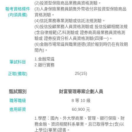
(2)投資型保險商品業務員資格測驗。
報考資格絛件
(3)人身保險業務員銷售外幣收付非投資型保險商品
(均須具備)
資格測驗。
(4)信託業務專業測驗或信託法規測驗。
(5)投信投顧業務人員資格測驗或 投信投顧相關法規
(含自律規範)乙科測驗或 證券商高級業務員資格測
驗或 證券投資分析人員資格測驗(四擇一)。
(6)金融市場常識與職業道德(須於報到時仍在有效期
間內)。
1.金融常識
筆試科目
2.銀行實務
25(15)
正取(備取)
甄試類別
財富管理專案企劃人員
職等職級
8 等 10 級
進用薪資
60,900 元
1.學歷：國內、外大學商業、管理、銀行保險、財
務金融、資訊相關科系畢業，且已取得學士(含)以
上學位(畢業)證書。