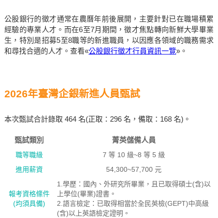
公股銀行的徵才通常在農曆年前後展開，主要針對已在職場積累
經驗的專業人才。而在6至7月期間，徵才焦點轉向新鮮大學畢業
生，特別是招募5至8職等的新進職員，以因應各領域的職務需求
和尋找合適的人才。查看«
公股銀行徵才行員資訊一覽
»。
2026年臺灣企銀新進人員甄試
本次甄試合計錄取 464 名(正取：296 名，備取：168 名)。
甄試類別
菁英儲備人員
職等職級
7 等 10 級~8 等 5 級
進用薪資
54,300~57,700 元
1.學歷：國內、外研究所畢業，且已取得碩士(含)以
報考資格絛件
上學位(畢業)證書。
(均須具備)
2.語言檢定：已取得相當於全民英檢(GEPT)中高級
(含)以上英語檢定證明。