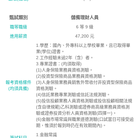
甄試類別
儲備理財人員
職等職級
6 等 9 級
進用薪資
47,200 元
1.學歷：國內、外專科以上學校畢業，且已取得畢
業(學位)證書。
2.工作經驗未逾2年（含）者。
3.專業證書：(均須取得)
(1)人身保險業務員資格測驗。
(2)投資型保險商品業務員資格測驗。
報考資格絛件
(3)人身保險業務員銷售外幣收付非投資型保險商品
(均須具備)
資格測驗。
(4)信託業務專業測驗或信託法規測驗。
(5)投信投顧業務人員資格測驗或投信投顧相關法規
(含自律規範)乙科測驗或證券商高級業務員資格測
驗或證券投資分析人員資格測驗(四擇一)。
(6)金融市場常識與職業道德測驗(口試當日可接受逾
期，惟須於報到時仍在有效期間內)。
1.金融常識
筆試科目