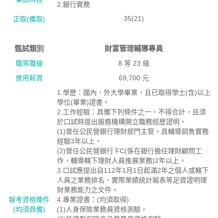
2.銀行實務
35(21)
正取(備取)
甄試類別
財富管理輔導專員
職等職級
8 等 23 級
進用薪資
69,700 元
1.學歷：國內、外大學畢業，且已取得學士(含)以上
學位(畢業)證書。
2.工作經驗：具備下列條件之一，不得合計，且須
於口試時提出服務機構開立職務經歷證明。
(1)曾任公民營銀行理財部門主管，具輔導銷售實務
經驗3年以上。
(2)曾任公民營銀行 FC(係在銀行擔任理財顧問工
作，輔導轄下理財人員推展業務)2年以上。
3.口試應提出自112年1月1日起滿2年之個人或轄下
人員之業務排名、實際業績統計報表等足資證明理
財業務能力之文件。
報考資格絛件
4.專業證書：(均須取得)
(均須具備)
(1)人身保險業務員資格測驗。