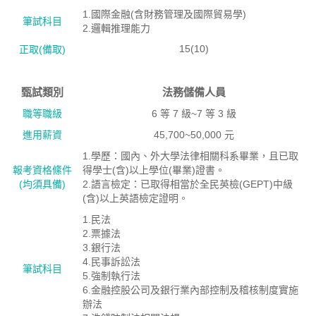
1.國際金融(含財務管理及國際貿易學)
筆試科目
2.邏輯推理能力
15(10)
正取(備取)
甄試類別
法務儲備人員
職等職級
6 等 7 級~7 等 3 級
進用薪資
45,700~50,000 元
1.學歷：國內、外大學法律相關科系畢業，且已取
報考資格絛件
得學士(含)以上學位(畢業)證書。
(均須具備)
2.語言檢定：已取得相當於全民英檢(GEPT)中級
(含)以上英語檢定證明。
1.民法
2.票據法
3.銀行法
4.民事訴訟法
筆試科目
5.強制執行法
6.金融控股公司及銀行業內部控制及稽核制度實施
辦法