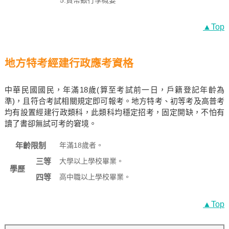
5.貨幣銀行學概要
▲Top
地方特考經建行政應考資格
中華民國國民，年滿18歲(算至考試前一日，戶籍登記年齡為
準)，且符合考試相關規定即可報考。地方特考、初等考及高普考
均有設置經建行政類科，此類科均穩定招考，固定開缺，不怕有
讀了書卻無試可考的窘境。
年齡限制
年滿18歲者。
三等
大學以上學校畢業。
學歷
四等
高中職以上學校畢業。
▲Top