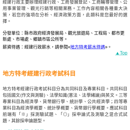
經建行政主要辦理經建行政、工商發展登記、工商輔導管理、公
用事業管理、觀光行銷等相關業務。工作內容相關各種重大決
策，若您的強項在分析、經濟政策方面，此類科是您最好的選
擇。
分發單位：縣市政府經濟發展局、觀光旅遊局、工程局、都市更
新處、市場處、鄉鎮市區公所等。
薪資待遇：經建行政薪水，請參閱«
地方特考薪水待遇
»。
▲Top
地方特考經建行政考試科目
地方特考經建行政考試科目分為共同科目及專業科目。共同科目
包括國文(作文與測驗)、法學知識(憲法、法學緒論)與英文。三等
專業科目為經濟學、貨幣銀行學、統計學、公共經濟學；四等專
業科目為經濟學概要、統計學概要、貨幣銀行學概要。應試科目
前端有「※」採測驗試題、「◎」採申論式及測驗之混合式試
題，其餘採申論題型。