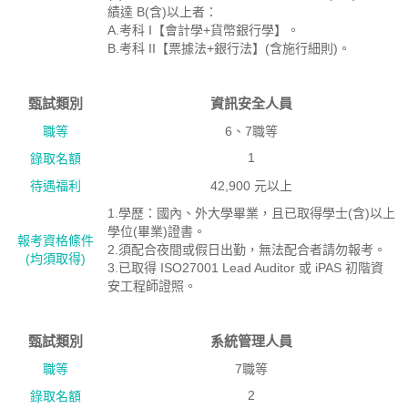
績達 B(含)以上者：
A.考科 I【會計學+貨幣銀行學】。
B.考科 II【票據法+銀行法】(含施行細則)。
甄試類別
資訊安全人員
職等
6、7職等
1
錄取名額
待遇福利
42,900 元以上
1.學歷：國內、外大學畢業，且已取得學士(含)以上
學位(畢業)證書。
報考資格絛件
2.須配合夜間或假日出勤，無法配合者請勿報考。
(均須取得)
3.已取得 ISO27001 Lead Auditor 或 iPAS 初階資
安工程師證照。
甄試類別
系統管理人員
職等
7職等
2
錄取名額