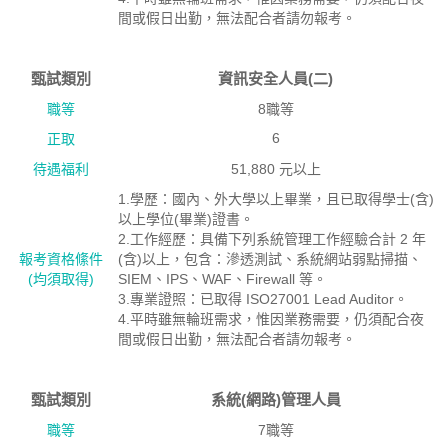
間或假日出勤，無法配合者請勿報考。
甄試類別
資訊安全人員(二)
職等
8職等
6
正取
待遇福利
51,880 元以上
1.學歷：國內、外大學以上畢業，且已取得學士(含)
以上學位(畢業)證書。
2.工作經歷：具備下列系統管理工作經驗合計 2 年
報考資格絛件
(含)以上，包含：滲透測試、系統網站弱點掃描、
(均須取得)
SIEM、IPS、WAF、Firewall 等。
3.專業證照：已取得 ISO27001 Lead Auditor。
4.平時雖無輪班需求，惟因業務需要，仍須配合夜
間或假日出勤，無法配合者請勿報考。
甄試類別
系統(網路)管理人員
職等
7職等