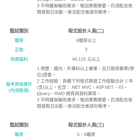
3.平時雖無輪班需求，惟因業務需要，仍須配合夜
間或假日出勤，無法配合者請勿報考。
甄試類別
程式設計人員(二)
職等
6職等以上
3
正取
待遇福利
45,125 元以上
1.學歷：國內、外專科以上畢業，且已取得畢業(學
位)證書。
2.工作經驗：具備下列程式開發工作經驗合計 2 年
報考資格絛件
(含)以上，包含：.NET MVC、ASP.NET、IIS、
(均須取得)
jQuery、RWD 網頁與資料庫等。
3.平時雖無輪班需求，惟因業務需要，仍須配合夜
間或假日出勤，無法配合者請勿報考。
甄試類別
程式設計人員(三)
職等
5、6職等