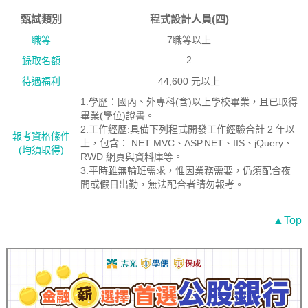
甄試類別
程式設計人員(四)
職等
7職等以上
2
錄取名額
待遇福利
44,600 元以上
1.學歷：國內、外專科(含)以上學校畢業，且已取得
畢業(學位)證書。
2.工作經歷:具備下列程式開發工作經驗合計 2 年以
報考資格絛件
上，包含：.NET MVC、ASP.NET、IIS、jQuery、
(均須取得)
RWD 網頁與資料庫等。
3.平時雖無輪班需求，惟因業務需要，仍須配合夜
間或假日出勤，無法配合者請勿報考。
▲Top