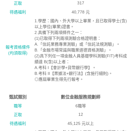
317
正取
待遇福利
40,778 元
1.學歷：國內、外大學以上畢業，且已取得學士(含)
以上學位(畢業)證書。
2.具備下列兩項條件之一：
(1)已取得下列兩項測驗合格證明書：
A.「信託業務專業測驗」或「信託法規測驗」。
報考資格絛件
B.「金融市場常識與職業道德資格測驗」。
(均須取得)
(2)具下列任一項金融人員基礎學科測驗(FIT)考科成
績達 B(含)以上者：
A.考科 I【會計學+貨幣銀行學】。
B.考科 II【票據法+銀行法】(含施行細則)。
◎應屆畢業生得先行報考。
甄試類別
數位金融服務規劃師
職等
6職等
12
正取
待遇福利
45,125 元以上