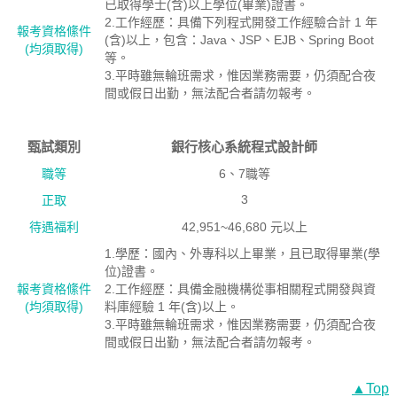
已取得學士(含)以上學位(畢業)證書。
2.工作經歷：具備下列程式開發工作經驗合計 1 年
報考資格絛件
(含)以上，包含：Java、JSP、EJB、Spring Boot
(均須取得)
等。
3.平時雖無輪班需求，惟因業務需要，仍須配合夜
間或假日出勤，無法配合者請勿報考。
甄試類別
銀行核心系統程式設計師
職等
6、7職等
3
正取
待遇福利
42,951~46,680 元以上
1.學歷：國內、外專科以上畢業，且已取得畢業(學
位)證書。
報考資格絛件
2.工作經歷：具備金融機構從事相關程式開發與資
(均須取得)
料庫經驗 1 年(含)以上。
3.平時雖無輪班需求，惟因業務需要，仍須配合夜
間或假日出勤，無法配合者請勿報考。
▲Top