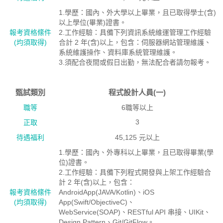
1.學歷：國內、外大學以上畢業，且已取得學士(含)
以上學位(畢業)證書。
報考資格絛件
2.工作經驗：具備下列資訊系統維運管理工作經驗
(均須取得)
合計 2 年(含)以上，包含：伺服器網站管理維護、
系統維護操作、資料庫系統管理維護。
3.須配合夜間或假日出勤，無法配合者請勿報考。
甄試類別
程式設計人員(一)
職等
6職等以上
3
正取
待遇福利
45,125 元以上
1.學歷：國內、外專科以上畢業，且已取得畢業(學
位)證書。
2.工作經驗：具備下列程式開發與上架工作經驗合
計 2 年(含)以上，包含：
報考資格絛件
AndroidApp(JAVA/Kotlin)、iOS
(均須取得)
App(Swift/ObjectiveC)、
WebService(SOAP)、RESTful API 串接、UIKit、
Design Pattern、Git/GitFlow。