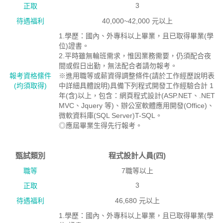
3
正取
待遇福利
40,000~42,000 元以上
1.學歷：國內、外專科以上畢業，且已取得畢業(學
位)證書。
2.平時雖無輪班需求，惟因業務需要，仍須配合夜
間或假日出勤，無法配合者請勿報考。
報考資格絛件
※進用職等或薪資得調整條件(請於工作經歷說明表
(均須取得)
中詳細具體說明)具備下列程式開發工作經驗合計 1
年(含)以上，包含：網頁程式設計(ASP.NET、.NET
MVC、Jquery 等)、辦公室軟體應用開發(Office)、
微軟資料庫(SQL Server)T-SQL。
◎應屆畢業生得先行報考。
甄試類別
程式設計人員(四)
職等
7職等以上
3
正取
待遇福利
46,680 元以上
1.學歷：國內、外專科以上畢業，且已取得畢業(學