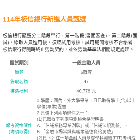
114年板信銀行新進人員甄選
板信銀行甄選分二階段舉行，第一階段(書面審查)、第二階段(面
試)，錄取人員進用後，須經試用考核，試用期間考核不合格者，
板信銀行得隨時終止勞動契約，並依勞動基準法相關規定處理。
甄試類別
一般金融人員
職等
6職等
47
錄取名額
待遇福利
40,778 元
1.學歷：國內、外大學畢業，且已取得學士(含)以上
學位(畢業)證書。
2.具備下列兩項條件之一：
(1)已取得下列兩項測驗合格證明書：
報考資格絛件
A.「信託業務專業測驗」或「信託法規測驗」。
(均須取得)
B.「金融市場常識與職業道德資格測驗」。
(2)具下列任一項金融人員基礎學科測驗(FIT)考科成