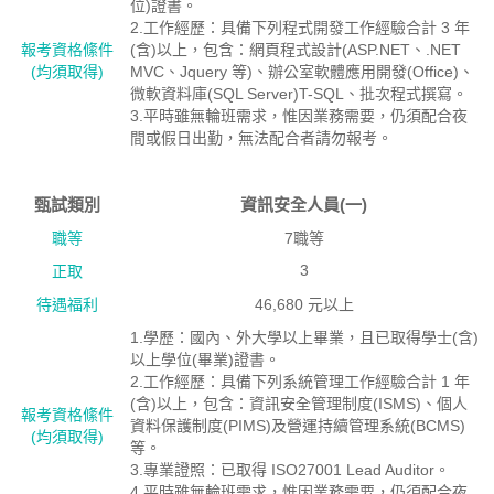
位)證書。
2.工作經歷：具備下列程式開發工作經驗合計 3 年
報考資格絛件
(含)以上，包含：網頁程式設計(ASP.NET、.NET
(均須取得)
MVC、Jquery 等)、辦公室軟體應用開發(Office)、
微軟資料庫(SQL Server)T-SQL、批次程式撰寫。
3.平時雖無輪班需求，惟因業務需要，仍須配合夜
間或假日出勤，無法配合者請勿報考。
甄試類別
資訊安全人員(一)
職等
7職等
3
正取
待遇福利
46,680 元以上
1.學歷：國內、外大學以上畢業，且已取得學士(含)
以上學位(畢業)證書。
2.工作經歷：具備下列系統管理工作經驗合計 1 年
(含)以上，包含：資訊安全管理制度(ISMS)、個人
報考資格絛件
資料保護制度(PIMS)及營運持續管理系統(BCMS)
(均須取得)
等。
3.專業證照：已取得 ISO27001 Lead Auditor。
4.平時雖無輪班需求，惟因業務需要，仍須配合夜