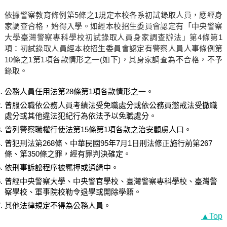
依據警察教育條例第5條之1規定本校各系初試錄取人員，應經身
家調查合格，始得入學。如經本校招生委員會認定有「中央警察
大學臺灣警察專科學校初試錄取人員身家調查辦法」第4條第1
項：初試錄取人員經本校招生委員會認定有警察人員人事條例第
10條之1第1項各款情形之一(如下)，其身家調查為不合格，不予
錄取。
公務人員任用法第28條第1項各款情形之一。
曾服公職依公務人員考績法受免職處分或依公務員懲戒法受撤職
處分或其他違法犯紀行為依法予以免職處分。
曾列警察職權行使法第15條第1項各款之治安顧慮人口。
曾犯刑法第268條、中華民國95年7月1日刑法修正施行前第267
條、第350條之罪，經有罪判決確定。
依刑事訴訟程序被羈押或通緝中。
曾經中央警察大學、中央警官學校、臺灣警察專科學校、臺灣警
察學校、軍事院校勒令退學或開除學籍。
其他法律規定不得為公務人員。
▲Top