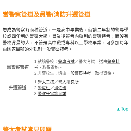
當警察管道及員警/消防升遷管道
想成為警察有兩種管道，一是高中畢業後，就讀二年制的警專學
校或四年制的警察大學，畢業後報考內軌制的警察特考；而沒有
警校背景的人，不管是高中職或專科以上學校畢業，可參加每年
由國家舉辦的外軌制一般警察特考。
1.就讀警校：
警專考試
／警大考試→透由
警察特
當警察管道
考
，取得資格。
2.非警校生：透由
一般警察特考
，取得資格。
1.
警大二技
／
警大研究所
升遷管道
2.
警佐班
／
消佐班
3.
警察升官等考試
。
▲Top
警大考試常見問題