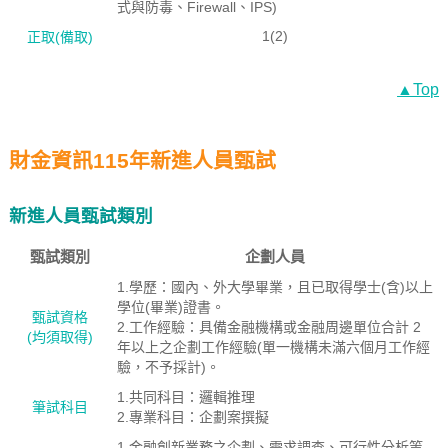
式與防毒、Firewall、IPS)
1(2)
正取(備取)
▲Top
財金資訊115年新進人員甄試
新進人員甄試類別
甄試類別
企劃人員
1.學歷：國內、外大學畢業，且已取得學士(含)以上
學位(畢業)證書。
甄試資格
2.工作經驗：具備金融機構或金融周邊單位合計 2
(均須取得)
年以上之企劃工作經驗(單一機構未滿六個月工作經
驗，不予採計)。
1.共同科目：邏輯推理
筆試科目
2.專業科目：企劃案撰擬
1.金融創新業務之企劃、需求調查、可行性分析等