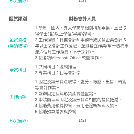
1(2)
正取(備取)
甄試類別
財務會計人員
1.學歷：國內、外大學商學相關科系畢業，且已取
得學士(含)以上學位(畢業)證書。
甄試資格
2.工作經驗：具備會計師事務所或民營企業合計 5
(均須取得)
年以上之會計工作經驗，並能獨立作業(單一機構未
滿六個月工作經驗，不予採計)。
3.擅各項Microsoft Office 軟體操作。
1.共同科目：邏輯推理
筆試科目
2.專業科目：初等會計學
1.固定及無形資產取得、處分、報廢、出售、轉銷
等會計作業。
2.監辦固定及無形資產實體盤點。
工作內容
3.申請辦理與固定及無形資產相關的投資抵減。
4.協助費用預算控管、費用憑證審核與入帳。
5.協助預算編製與控管。
1(2)
正取(備取)