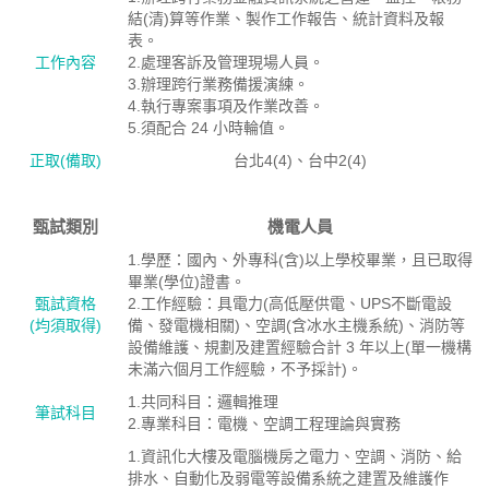
結(清)算等作業、製作工作報告、統計資料及報
表。
工作內容
2.處理客訴及管理現場人員。
3.辦理跨行業務備援演練。
4.執行專案事項及作業改善。
5.須配合 24 小時輪值。
正取(備取)
台北4(4)、台中2(4)
甄試類別
機電人員
1.學歷：國內、外專科(含)以上學校畢業，且已取得
畢業(學位)證書。
甄試資格
2.工作經驗：具電力(高低壓供電、UPS不斷電設
(均須取得)
備、發電機相關)、空調(含冰水主機系統)、消防等
設備維護、規劃及建置經驗合計 3 年以上(單一機構
未滿六個月工作經驗，不予採計)。
1.共同科目：邏輯推理
筆試科目
2.專業科目：電機、空調工程理論與實務
1.資訊化大樓及電腦機房之電力、空調、消防、給
排水、自動化及弱電等設備系統之建置及維護作