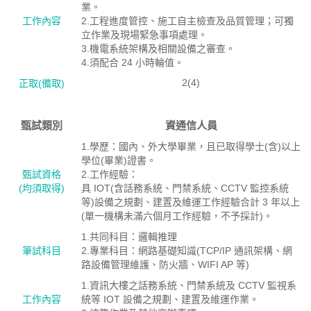
業。
工作內容
2.工程進度管控、施工自主檢查及品質管理；可獨
立作業及現場緊急事項處理。
3.機電系統架構及相關設備之審查。
4.須配合 24 小時輪值。
2(4)
正取(備取)
甄試類別
資通信人員
1.學歷：國內、外大學畢業，且已取得學士(含)以上
學位(畢業)證書。
甄試資格
2.工作經驗：
(均須取得)
具 IOT(含話務系統、門禁系統、CCTV 監控系統
等)設備之規劃、建置及維運工作經驗合計 3 年以上
(單一機構未滿六個月工作經驗，不予採計)。
1.共同科目：邏輯推理
筆試科目
2.專業科目：網路基礎知識(TCP/IP 通訊架構、網
路設備管理維護、防火牆、WIFI AP 等)
1.資訊大樓之話務系統、門禁系統及 CCTV 監視系
工作內容
統等 IOT 設備之規劃、建置及維運作業。