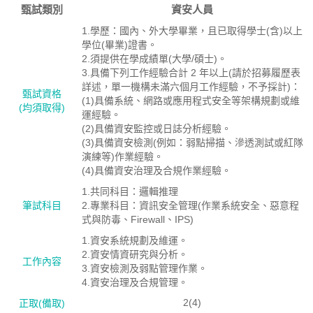
甄試類別
資安人員
1.學歷：國內、外大學畢業，且已取得學士(含)以上
學位(畢業)證書。
2.須提供在學成績單(大學/碩士)。
3.具備下列工作經驗合計 2 年以上(請於招募履歷表
詳述，單一機構未滿六個月工作經驗，不予採計)：
甄試資格
(1)具備系統、網路或應用程式安全等架構規劃或維
(均須取得)
運經驗。
(2)具備資安監控或日誌分析經驗。
(3)具備資安檢測(例如：弱點掃描、滲透測試或紅隊
演練等)作業經驗。
(4)具備資安治理及合規作業經驗。
1.共同科目：邏輯推理
筆試科目
2.專業科目：資訊安全管理(作業系統安全、惡意程
式與防毒、Firewall、IPS)
1.資安系統規劃及維運。
2.資安情資研究與分析。
工作內容
3.資安檢測及弱點管理作業。
4.資安治理及合規管理。
2(4)
正取(備取)