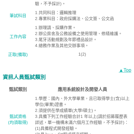
驗，不予採計)。
1.共同科目：邏輯推理
筆試科目
2.專業科目：政府採購法、公文簽、公文函
1.辦理請、採購作業。
2.辦公房舍及公務設備之使用管理、修繕維護。
工作內容
3.尾牙活動規劃及年節禮品設計。
4.總務作業及其他交辦事項。
1(2)
正取(備取)
▲Top
資訊人員甄試類別
甄試類別
應用系統設計及開發人員
1.學歷：國內、外大學畢業，且已取得學士(含)以上
學位(畢業)證書。
2.須提供在學成績單(大學/碩士)。
甄試資格
3.具備下列工作經驗合計1 年以上(請於招募履歷表
(均須取得)
詳述，單一機構未滿六個月工作經驗，不予採計)：
(1)具備程式開發經驗。