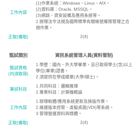
(1)作業系統：Windows、Linux、AIX。
(2)資料庫：Oracle, MSSQL。
工作內容
(3)網路、資安設備及應用系統等。
2.辦理法令法規及國際標準有關帳號權限管理之合
規作業。
2(4)
正取(備取)
甄試類別
資訊系統管理人員(資料管制)
1.學歷：國內、外大學畢業，且已取得學士(含)以上
甄試資格
學位(畢業)證書。
(均須取得)
2.須提供在學成績單(大學/碩士)。
1.共同科目：邏輯推理
筆試科目
2.專業科目：計算機概論
1.辦理軟體/應用系統更新及換版作業。
工作內容
2.維運版本控管、虛擬桌面(VDI)等系統。
3.管理營運資料與媒體。
2(4)
正取(備取)