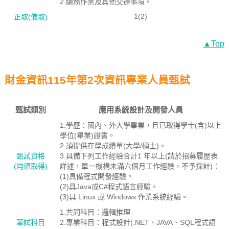
2.總務作業及其他交辦事項。
1(2)
正取(備取)
▲Top
財金資訊115年第2次資訊專業人員甄試
甄試類別
應用系統設計及開發人員
1.學歷：國內、外大學畢業，且已取得學士(含)以上
學位(畢業)證書。
2.須提供在學成績單(大學/碩士)。
甄試資格
3.具備下列工作經驗合計1 年以上(請於招募履歷表
(均須取得)
詳述，單一機構未滿六個月工作經驗，不予採計)：
(1)具備程式開發經驗。
(2)具Java或C#程式語言經驗。
(3)具 Linux 或 Windows 作業系統經驗。
1.共同科目：邏輯推理
筆試科目
2.專業科目：程式設計(.NET、JAVA、SQL程式語