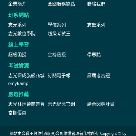
企業簡介
全國服務據點
聯絡我們
班系網站
志光系列
學儒系列
志聖系列
志光數位學院
超級考試王
線上學習
超級函授
金榜函授
學思酷
考試資源
志光保成旗艦商城
訂閱電子報
歷屆考古題
omykamp
嚴選推薦
志光林進榮慈善會
志光紀念官網
講台閃耀計畫
當期優惠
網站由公職王數位行銷(股)公司維運管理著作權所有 Copyright © by