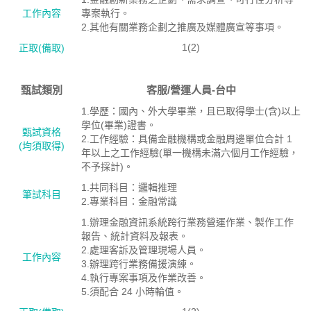
工作內容
專案執行。
2.其他有關業務企劃之推廣及媒體廣宣等事項。
1(2)
正取(備取)
甄試類別
客服/營運人員-台中
1.學歷：國內、外大學畢業，且已取得學士(含)以上
學位(畢業)證書。
甄試資格
2.工作經驗：具備金融機構或金融周邊單位合計 1
(均須取得)
年以上之工作經驗(單一機構未滿六個月工作經驗，
不予採計)。
1.共同科目：邏輯推理
筆試科目
2.專業科目：金融常識
1.辦理金融資訊系統跨行業務營運作業、製作工作
報告、統計資料及報表。
2.處理客訴及管理現場人員。
工作內容
3.辦理跨行業務備援演練。
4.執行專案事項及作業改善。
5.須配合 24 小時輪值。