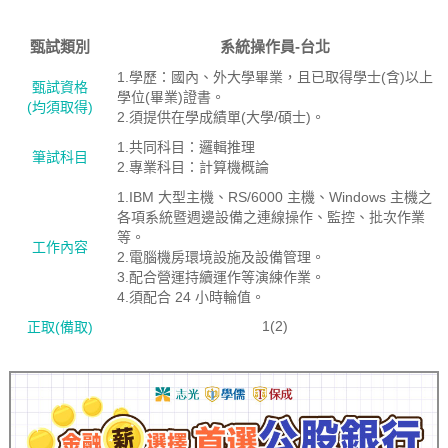
甄試類別
系統操作員-台北
1.學歷：國內、外大學畢業，且已取得學士(含)以上
甄試資格
學位(畢業)證書。
(均須取得)
2.須提供在學成績單(大學/碩士)。
1.共同科目：邏輯推理
筆試科目
2.專業科目：計算機概論
1.IBM 大型主機、RS/6000 主機、Windows 主機之
各項系統暨週邊設備之連線操作、監控、批次作業
等。
工作內容
2.電腦機房環境設施及設備管理。
3.配合營運持續運作等演練作業。
4.須配合 24 小時輪值。
1(2)
正取(備取)