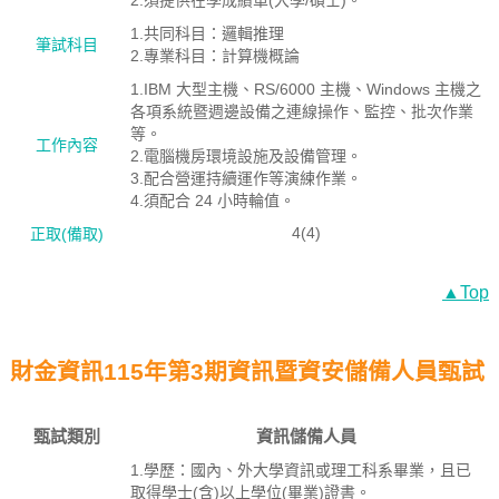
2.須提供在學成績單(大學/碩士)。
1.共同科目：邏輯推理
筆試科目
2.專業科目：計算機概論
1.IBM 大型主機、RS/6000 主機、Windows 主機之
各項系統暨週邊設備之連線操作、監控、批次作業
等。
工作內容
2.電腦機房環境設施及設備管理。
3.配合營運持續運作等演練作業。
4.須配合 24 小時輪值。
4(4)
正取(備取)
▲Top
財金資訊115年第3期資訊暨資安儲備人員甄試
甄試類別
資訊儲備人員
1.學歷：國內、外大學資訊或理工科系畢業，且已
取得學士(含)以上學位(畢業)證書。