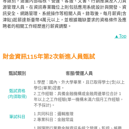
等類別，涵蓋內部稽核、營運、客服、文書、行銷推廣及人力資
源管理人員，在資訊專業職位上則包括應用系統設計與開發、資
訊安全、網路管理、系統操作等相關人員。錄取後，每月薪資(含
津貼)起薪達新臺幣4萬元以上，並根據職缺要求的資格條件及應
聘者的相關工作經歷進行薪資調整。
▲Top
財金資訊115年第2次新進人員甄試
甄試類別
客服/營運人員
1.學歷：國內、外大學畢業，且已取得學士(含)以上
學位(畢業)證書。
甄試資格
2.工作經驗：具備金融機構或金融周邊單位合計 1
(均須取得)
年以上之工作經驗(單一機構未滿六個月工作經驗，
不予採計)。
1.共同科目：邏輯推理
筆試科目
2.專業科目：金融常識
1.辦理跨行業務金融資訊系統之營運、監控、帳務