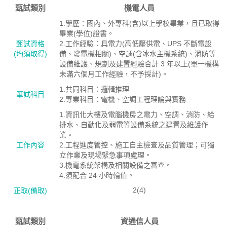
甄試類別
機電人員
1.學歷：國內、外專科(含)以上學校畢業，且已取得
畢業(學位)證書。
甄試資格
2.工作經驗：具電力(高低壓供電、UPS 不斷電設
(均須取得)
備、發電機相關)、空調(含冰水主機系統)、消防等
設備維護、規劃及建置經驗合計 3 年以上(單一機構
未滿六個月工作經驗，不予採計)。
1.共同科目：邏輯推理
筆試科目
2.專業科目：電機、空調工程理論與實務
1.資訊化大樓及電腦機房之電力、空調、消防、給
排水、自動化及弱電等設備系統之建置及維護作
業。
工作內容
2.工程進度管控、施工自主檢查及品質管理；可獨
立作業及現場緊急事項處理。
3.機電系統架構及相關設備之審查。
4.須配合 24 小時輪值。
2(4)
正取(備取)
甄試類別
資通信人員