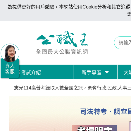
為提供更好的用戶體驗，本網站使用Cookie分析和其它追蹤。
全
國
公
職/
就
業/
真人
客服
考試介紹
新手專區
大
志光114高普考錄取人數全國之冠，勇奪行政.民政.人事
證
志光公職成就幸福 面授.視訊當期優惠
照
志光114高普考錄取人數全國之冠，勇奪行政.民政.人事
服
志光公職成就幸福 面授.視訊當期優惠
務
志光114高普考錄取人數全國之冠，勇奪行政.民政.人事
據
點