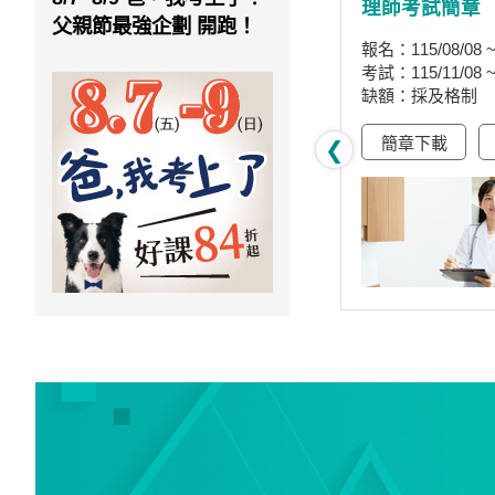
(第二試)簡章
理師考試簡章
父親節最強企劃 開跑！
/16
報名：115/09/10 ~ 115/09/16
報名：115/08/08 ~ 
/26
考試：115/10/25 ~ 115/10/26
考試：115/11/08 ~ 
缺額：採及格制
缺額：採及格制
曆
簡章下載
加行事曆
簡章下載
❮