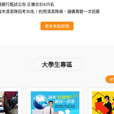
臺灣銀行甄試公告 正備合計425名
嘉義市清潔隊招考30名！約用清潔隊員、儲備駕駛一次招募
更多焦點新聞
大學生專區
瀏