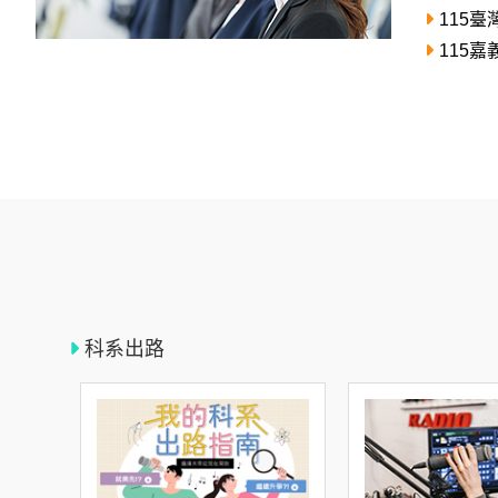
投
115
區
115
雲
嘉
南
區
高
屏
地
區
東
部
科系出路
離
島
超
級
函
授