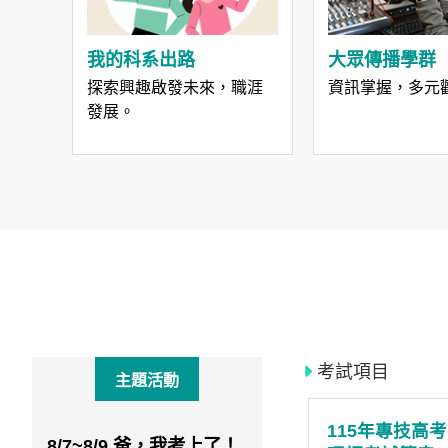
/
金
榜
我的科系出路
大眾傳播學群
函
授
探索興趣啟發未來，職涯
資訊掌握，多元
發展。
考試項目
主題活動
二
115年專技高考律師考試
115年專技高
8/7~8/9 爸，我考上了！