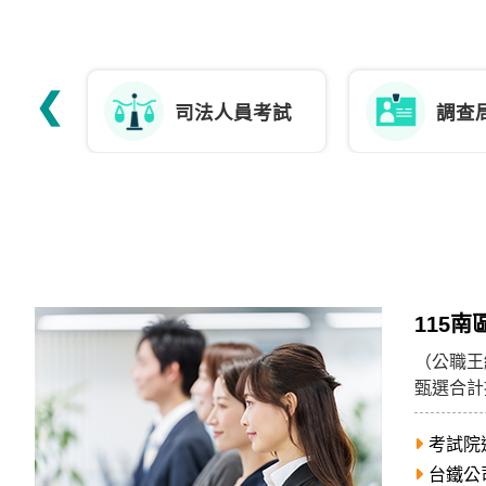
獲
得
500
❮
司法人員考試
調查
元
折
扣！
北
北
基
區
115
桃
（公職王
竹
甄選合計
苗
會。
區
考試院
中
台鐵公
彰