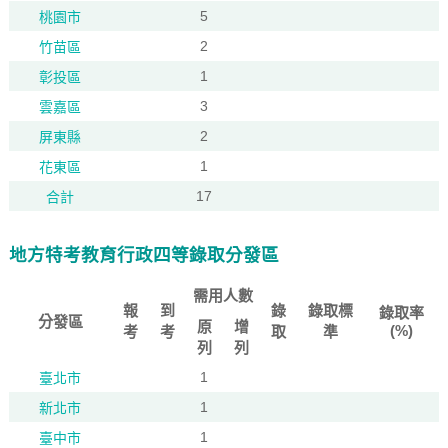
5
桃園市
2
竹苗區
1
彰投區
3
雲嘉區
2
屏東縣
1
花東區
17
合計
地方特考教育行政四等錄取分發區
需用人數
報
到
錄
錄取標
錄取率
分發區
原
增
(%)
考
考
取
準
列
列
1
臺北市
1
新北市
1
臺中市