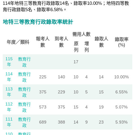
114年地特三等教育行政錄取14名、錄取率10.00%；地特四等教
育行政錄取5名、錄取率6.58%。
地特三等教育行政錄取率統計
需用人數
報考人
到考人
錄取人
錄取率
年度／類科
原
增
(%)
數
數
數
列
列
115
教育行
17
年
政
114
教育行
225
140
10
4
14
10.00%
年
政
113
教育行
375
229
10
5
15
6.55%
年
政
112
教育行
573
375
15
4
19
5.07%
年
政
111
教育行
689
388
14
9
23
5.93%
年
政
110
教育行