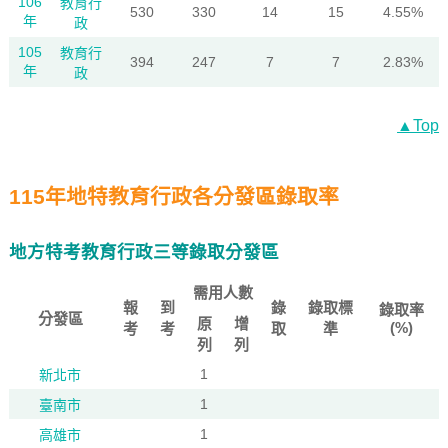
106
教育行
530
330
14
15
4.55%
年
政
105
教育行
394
247
7
7
2.83%
年
政
▲Top
115年地特教育行政各分發區錄取率
地方特考教育行政三等錄取分發區
需用人數
報
到
錄
錄取標
錄取率
分發區
原
增
(%)
考
考
取
準
列
列
1
新北市
1
臺南市
1
高雄市