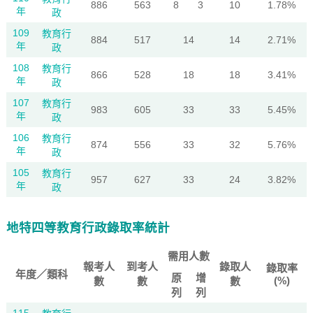
886
563
8
3
10
1.78%
年
政
109
教育行
884
517
14
14
2.71%
年
政
108
教育行
866
528
18
18
3.41%
年
政
107
教育行
983
605
33
33
5.45%
年
政
106
教育行
874
556
33
32
5.76%
年
政
105
教育行
957
627
33
24
3.82%
年
政
地特四等教育行政錄取率統計
需用人數
報考人
到考人
錄取人
錄取率
年度／類科
原
增
(%)
數
數
數
列
列