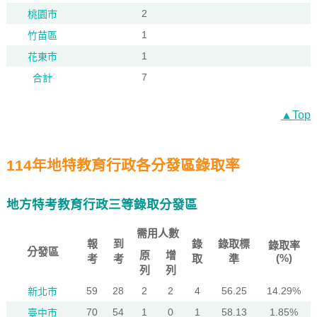
2
桃園市
1
竹苗區
1
花東市
7
合計
▲Top
114年地特教育行政各分發區錄取率
地方特考教育行政三等錄取分發區
需用人數
報
到
錄
錄取標
錄取率
分發區
原
增
(%)
考
考
取
準
列
列
59
28
2
2
4
56.25
14.29%
新北市
70
54
1
0
1
58.13
1.85%
臺中市