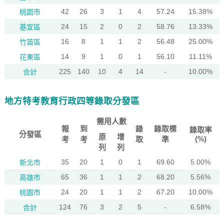
42
26
3
1
4
57.24
15.38%
桃園市
24
15
2
0
2
58.76
13.33%
基宜區
16
8
1
1
2
56.48
25.00%
竹苗區
14
9
1
0
1
56.10
11.11%
花東區
225
140
10
4
14
-
10.00%
合計
地方特考教育行政四等錄取分發區
需用人數
報
到
錄
錄取標
錄取率
分發區
原
增
(%)
考
考
取
準
列
列
35
20
1
0
1
69.60
5.00%
新北市
65
36
1
1
2
68.20
5.56%
高雄市
24
20
1
1
2
67.20
10.00%
桃園市
124
76
3
2
5
-
6.58%
合計