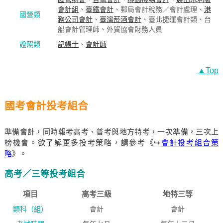
會計組
、
臺鐵會計
、郵局會計稅務／會計處理、
港
國營類
務公司會計
、
臺灣菸酒會計
、臺北捷運會計類、台
船會計管理師、外貿協會財務人員
證照類
記帳士
、
會計師
▲Top
國考會計投考組合
準備會計，同時報考高考、普考與地方特考，一次準備，三次上
榜機會。欲了解更多投考策略，請參考《↪
會計投考組合策
略
》。
高考／三等投考組合
項目
高考三級
地特三等
類科（組）
會計
會計