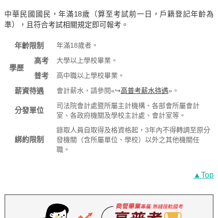
中華民國國民，年滿18歲（算至考試前一日，戶籍登記年齡為
準），且符合考試相關規定即可報考。
年齡限制
年滿18歲者。
高考
大學以上學校畢業。
學歷
普考
高中職以上學校畢業。
薪資待遇
會計薪水，請參閱«↪
高普考薪水待遇
»。
司法院會計處暨所屬主計機構、各部會所屬會計
分發單位
室、各政府機關及學校主計處、會計室等。
錄取人員自取得及格資格起，3年內不得轉調至原分
綁約限制
發機關（含所屬單位、學校）以外之其他機關任
職。
▲Top