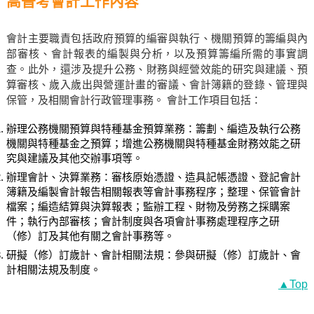
高普考會計工作內容
會計主要職責包括政府預算的編審與執行、機關預算的籌編與內
部審核、會計報表的編製與分析，以及預算籌編所需的事實調
查。此外，還涉及提升公務、財務與經營效能的研究與建議、預
算審核、歲入歲出與營運計畫的審議、會計簿籍的登錄、管理與
保管，及相關會計行政管理事務。 會計工作項目包括：
辦理公務機關預算與特種基金預算業務：籌劃、編造及執行公務
機關與特種基金之預算；增進公務機關與特種基金財務效能之研
究與建議及其他交辦事項等。
辦理會計、決算業務：審核原始憑證、造具記帳憑證、登記會計
簿籍及編製會計報告相關報表等會計事務程序；整理、保管會計
檔案；編造結算與決算報表；監辦工程、財物及勞務之採購案
件；執行內部審核；會計制度與各項會計事務處理程序之研
（修）訂及其他有關之會計事務等。
研擬（修）訂歲計、會計相關法規：參與研擬（修）訂歲計、會
計相關法規及制度。
▲Top