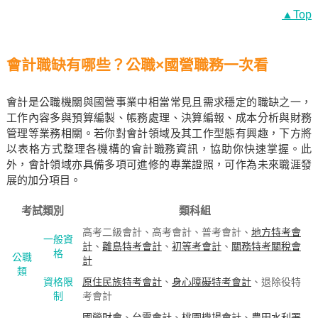
▲Top
會計職缺有哪些？公職×國營職務一次看
會計是公職機關與國營事業中相當常見且需求穩定的職缺之一，
工作內容多與預算編製、帳務處理、決算編報、成本分析與財務
管理等業務相關。若你對會計領域及其工作型態有興趣，下方將
以表格方式整理各機構的會計職務資訊，協助你快速掌握。此
外，會計領域亦具備多項可進修的專業證照，可作為未來職涯發
展的加分項目。
考試類別
類科組
高考二級會計、高考會計、普考會計、
地方特考會
一般資
計
、
離島特考會計
、
初等考會計
、
關務特考關稅會
格
公職
計
類
資格限
原住民族特考會計
、
身心障礙特考會計
、退除役特
制
考會計
國營財會
、
台電會計
、
桃園機場會計
、
農田水利署