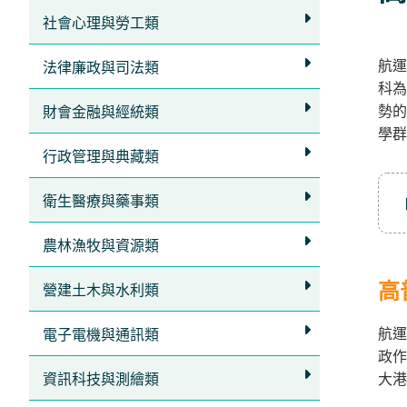
社會心理與勞工類
航運
法律廉政與司法類
科為
勢的
財會金融與經統類
學群
行政管理與典藏類
衛生醫療與藥事類
農林漁牧與資源類
高
營建土木與水利類
航運
電子電機與通訊類
政作
資訊科技與測繪類
大港