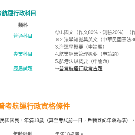
考航運行政科目
類科
◎1.國文（作文80%、測驗20%）
普通科目
※2.法學知識與英文（中華民國憲法3
3.海運學概要（申論題）
專業科目
4.航業經營管理概要（申論題）
5.航港法規概要（申論題）
歷屆試題
↪
普考航運行政考古題
普考航運行政資格條件
民國國民，年滿18歲（算至考試前一日，戶籍登記年齡為準）
年齡限制
年滿18歲者。