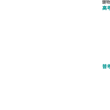
鏈物
高
普