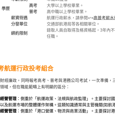
高考
大學以上學校畢業。
學歷
普考
高中職以上學校畢業。
薪資待遇
航運行政薪水，請參閱«↪
高普考薪水
分發單位
交通部航港局等各相關單位。
錄取人員自取得及格資格起，3年內
綁約限制
任職。
考航運行政投考組合
財經廉政，同時報考高考、普考與港務公司考試，一次準備，三
領域，但在職能範疇上有明顯的區分：
經營管理
：側重於「航運政策、法規與航政監理」。主要探討國
以及航運市場的整體運作架構。這類知識通常與主管機關(如航
經營管理
：側重於「港口營運、物流與商業活動」。主要探討港