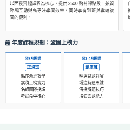
以面授實體課程為核心，提供 2500 點補課點數，兼顧
臨場互動與高專注學習效率，同時享有到班與雲端複
習的便利。
年度課程規劃：鞏固上榜力
預7月開課
預3-4月開課
正規班
題庫班
循序漸進教學
精選試題詳解
累積上榜實力
增進解題思維
名師團隊授課
傳授解題技巧
考試命中核心
增強答題能力