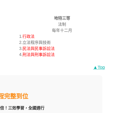
地特三等
法制
每年十二月
1.
行政法
2.立法程序與技術
3.
民法與民事訴訟法
4.
刑法與刑事訴訟法
▲Top
程完整到位
翻倍！三效學習，全國通行