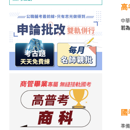
高
中華
若為
國
準備