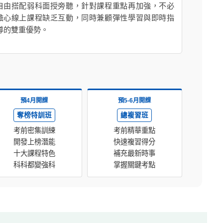
自由搭配弱科面授旁聽，針對課程重點再加強，不必
擔心線上課程缺乏互動，同時兼顧彈性學習與即時指
導的雙重優勢。
預4月開課
預5-6月開課
奪榜特訓班
總複習班
考前密集訓練
考前精華重點
開發上榜潛能
快速複習得分
十大課程特色
補充最新時事
科科都變強科
掌握關鍵考點