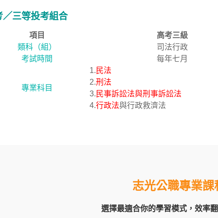
考／三等投考組合
項目
高考三級
類科（組）
司法行政
考試時間
每年七月
1.
民法
2.
刑法
專業科目
3.
民事訴訟法與刑事訴訟法
4.
行政法
與行政救濟法
志光公職專業課
選擇最適合你的學習模式，效率