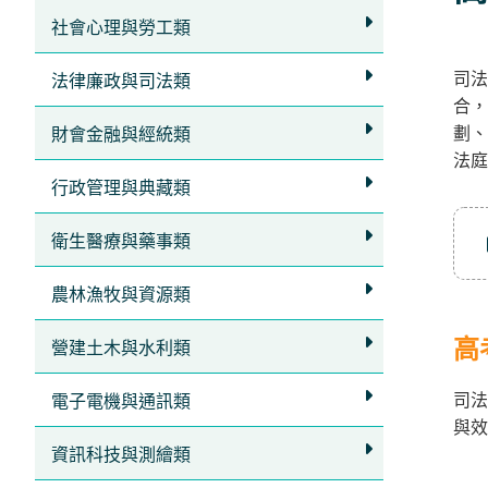
社會心理與勞工類
司
法律廉政與司法類
合，
劃、
財會金融與經統類
法庭
行政管理與典藏類
衛生醫療與藥事類
農林漁牧與資源類
高
營建土木與水利類
司法
電子電機與通訊類
與效
資訊科技與測繪類