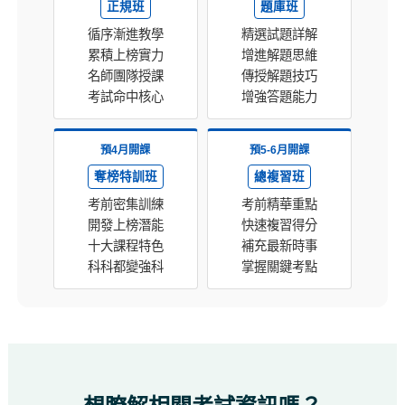
正規班
題庫班
循序漸進教學
精選試題詳解
累積上榜實力
增進解題思維
名師團隊授課
傳授解題技巧
考試命中核心
增強答題能力
預4月開課
預5-6月開課
奪榜特訓班
總複習班
考前密集訓練
考前精華重點
開發上榜潛能
快速複習得分
十大課程特色
補充最新時事
科科都變強科
掌握關鍵考點