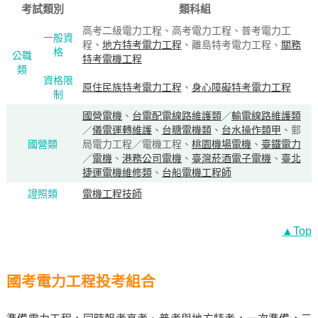
考試類別
類科組
高考二級電力工程、高考電力工程、普考電力工
一般資
程、
地方特考電力工程
、離島特考電力工程、
關務
格
公職
特考電機工程
類
資格限
原住民族特考電力工程
、
身心障礙特考電力工程
制
國營電機
、
台電配電線路維護類
／
輸電線路維護類
／
儀電運轉維護
、
台糖電機類
、
台水操作類甲
、郵
國營類
局電力工程／電機工程、
桃園機場電機
、
臺鐵電力
／
電機
、
港務公司電機
、
臺灣菸酒電子電機
、
臺北
捷運電機維修類
、
台船電機工程師
證照類
電機工程技師
▲Top
國考電力工程投考組合