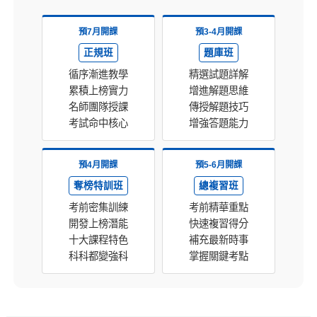
預7月開課
預3-4月開課
正規班
題庫班
循序漸進教學
精選試題詳解
累積上榜實力
增進解題思維
名師團隊授課
傳授解題技巧
考試命中核心
增強答題能力
預4月開課
預5-6月開課
奪榜特訓班
總複習班
考前密集訓練
考前精華重點
開發上榜潛能
快速複習得分
十大課程特色
補充最新時事
科科都變強科
掌握關鍵考點