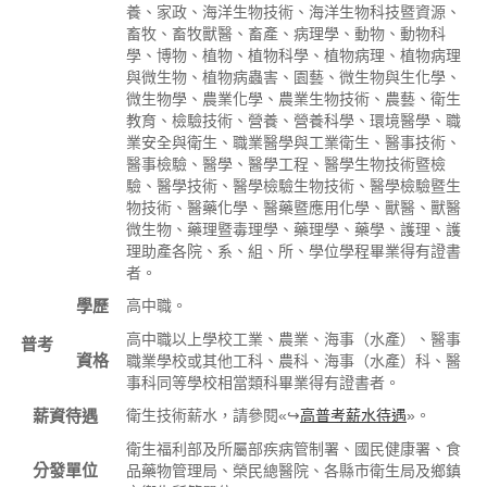
養、家政、海洋生物技術、海洋生物科技暨資源、
畜牧、畜牧獸醫、畜產、病理學、動物、動物科
學、博物、植物、植物科學、植物病理、植物病理
與微生物、植物病蟲害、園藝、微生物與生化學、
微生物學、農業化學、農業生物技術、農藝、衛生
教育、檢驗技術、營養、營養科學、環境醫學、職
業安全與衛生、職業醫學與工業衛生、醫事技術、
醫事檢驗、醫學、醫學工程、醫學生物技術暨檢
驗、醫學技術、醫學檢驗生物技術、醫學檢驗暨生
物技術、醫藥化學、醫藥暨應用化學、獸醫、獸醫
微生物、藥理暨毒理學、藥理學、藥學、護理、護
理助產各院、系、組、所、學位學程畢業得有證書
者。
學歷
高中職。
高中職以上學校工業、農業、海事（水產）、醫事
普考
資格
職業學校或其他工科、農科、海事（水產）科、醫
事科同等學校相當類科畢業得有證書者。
薪資待遇
衛生技術薪水，請參閱«↪
高普考薪水待遇
»。
衛生福利部及所屬部疾病管制署、國民健康署、食
分發單位
品藥物管理局、榮民總醫院、各縣市衛生局及鄉鎮