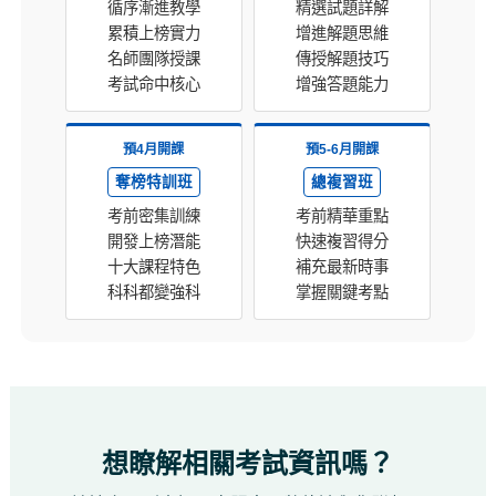
循序漸進教學
精選試題詳解
累積上榜實力
增進解題思維
名師團隊授課
傳授解題技巧
考試命中核心
增強答題能力
預4月開課
預5-6月開課
奪榜特訓班
總複習班
考前密集訓練
考前精華重點
開發上榜潛能
快速複習得分
十大課程特色
補充最新時事
科科都變強科
掌握關鍵考點
想瞭解相關考試資訊嗎？