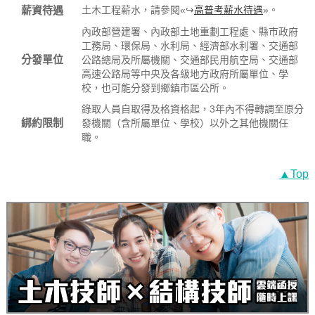
薪資待遇
土木工程薪水，請參閱«↪
高普考薪水待遇
»。
內政部營建署、內政部土地重劃工程處、縣市政府
工務局、環保局、水利局、經濟部水利署、交通部
分發單位
公路總局及所屬機關、交通部民用航空局、交通部
高速公路局等中央及各級地方政府所屬單位、學
校，也可能分發到鄉鎮市區公所。
錄取人員自取得及格資格起，3年內不得轉調至原分
綁約限制
發機關（含所屬單位、學校）以外之其他機關任
職。
▲Top