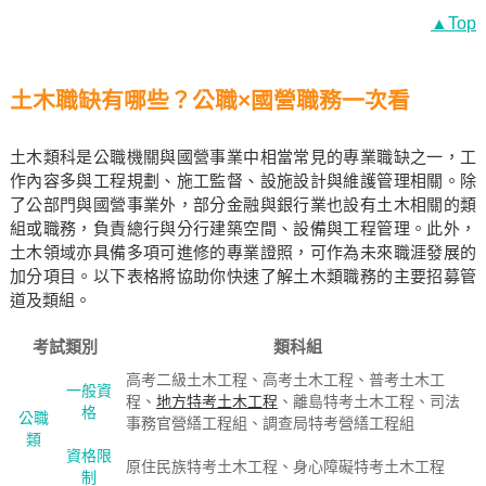
▲Top
土木職缺有哪些？公職×國營職務一次看
土木類科是公職機關與國營事業中相當常見的專業職缺之一，工
作內容多與工程規劃、施工監督、設施設計與維護管理相關。除
了公部門與國營事業外，部分金融與銀行業也設有土木相關的類
組或職務，負責總行與分行建築空間、設備與工程管理。此外，
土木領域亦具備多項可進修的專業證照，可作為未來職涯發展的
加分項目。以下表格將協助你快速了解土木類職務的主要招募管
道及類組。
考試類別
類科組
高考二級土木工程、高考土木工程、普考土木工
一般資
程、
地方特考土木工程
、離島特考土木工程、司法
格
公職
事務官營繕工程組、調查局特考營繕工程組
類
資格限
原住民族特考土木工程、身心障礙特考土木工程
制