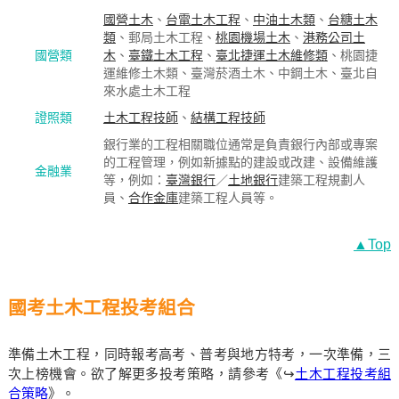
國營土木
、
台電土木工程
、
中油土木類
、
台糖土木
類
、郵局土木工程、
桃園機場土木
、
港務公司土
國營類
木
、
臺鐵土木工程
、
臺北捷運土木維修類
、桃園捷
運維修土木類、臺灣菸酒土木、中鋼土木、臺北自
來水處土木工程
證照類
土木工程技師
、
結構工程技師
銀行業的工程相關職位通常是負責銀行內部或專案
的工程管理，例如新據點的建設或改建、設備維護
金融業
等，例如：
臺灣銀行
／
土地銀行
建築工程規劃人
員、
合作金庫
建築工程人員等。
▲Top
國考土木工程投考組合
準備土木工程，同時報考高考、普考與地方特考，一次準備，三
次上榜機會。欲了解更多投考策略，請參考《↪
土木工程投考組
合策略
》。