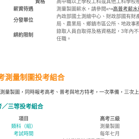
資格
高中職以上學校工科或其他工科學校
薪資待遇
測量製圖薪水，請參閱«↪
高普考薪水
內政部國土測繪中心、財政部國有財
分發單位
局、農業局、鄉鎮市區公所、地政事
錄取人員自取得及格資格起，3年內
綁約限制
任職。
考測量制圖投考組合
測量製圖，同時報考高考、普考與地方特考，一次準備，三次上
考／三等投考組合
項目
高考三級
類科（組）
測量製圖
考試時間
每年七月