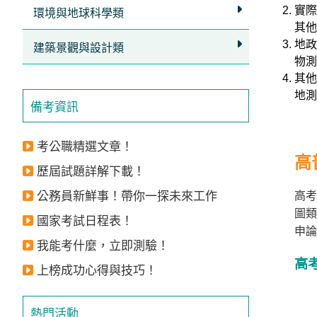
實際
環境與地球科學類
其他
地政
建築景觀與設計類
物測
其他
地測
備考資訊
考公職精選文章！
高
歷屆試題詳解下載！
公務員新鮮事！帶你一探未來工作
高考
圖類
國家考試日程表！
申論
我能考什麼，立即測驗！
高
上榜成功心得與技巧！
熱門活動