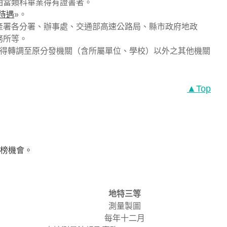
相當類科畢業得有證書者。
待遇
»。
產署各分署、辦事處、交通部高速公路局、縣市政府地政
務所等。
不得轉調至原分發機關（含所屬單位、學校）以外之其他機關
▲Top
榜機會。
地特三等
測量製圖
每年十二月