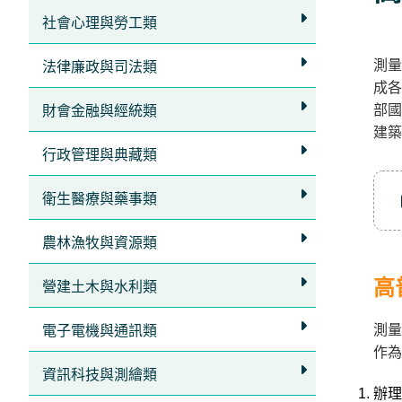
社會心理與勞工類
測量
法律廉政與司法類
成各
部國
財會金融與經統類
建築
行政管理與典藏類
衛生醫療與藥事類
農林漁牧與資源類
高
營建土木與水利類
測量
電子電機與通訊類
作為
資訊科技與測繪類
辦理