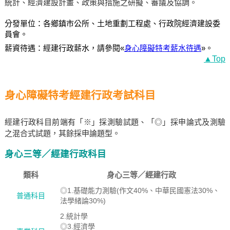
統計、經濟建設計畫、政策與措施之研擬、審議及協調。
分發單位：各鄉鎮市公所、土地重劃工程處、行政院經濟建設委
員會。
薪資待遇：經建行政薪水，請參閱«
身心障礙特考薪水待遇
»。
▲Top
身心障礙特考經建行政考試科目
經建行政科目前端有「※」採測驗試題、「◎」採申論式及測驗
之混合式試題，其餘採申論題型。
身心三等／經建行政科目
類科
身心三等／經建行政
◎1.基礎能力測驗(作文40%、中華民國憲法30%、
普通科目
法學緒論30%)
2.統計學
◎3.經濟學