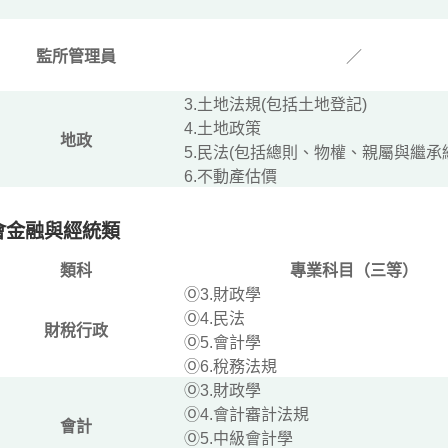
監所管理員
／
3.土地法規(包括土地登記)
4.土地政策
地政
5.民法(包括總則、物權、親屬與繼承
6.不動產估價
會金融與經統類
類科
專業科目（三等）
Ⓞ3.財政學
Ⓞ4.民法
財稅行政
Ⓞ5.會計學
Ⓞ6.稅務法規
Ⓞ3.財政學
Ⓞ4.會計審計法規
會計
Ⓞ5.中級會計學