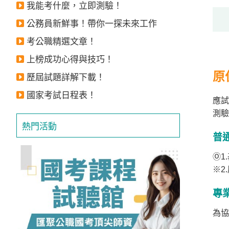
我能考什麼，立即測驗！
公務員新鮮事！帶你一探未來工作
考公職精選文章！
上榜成功心得與技巧！
原
歷屆試題詳解下載！
國家考試日程表！
應試
測驗
熱門活動
普
Ⓞ1
※2
專
為協