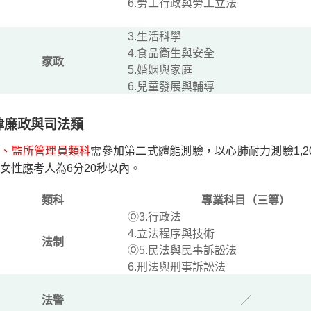
6.勞工行政與勞工立法
3.生活科學
4.食品衛生與安全
家政
5.婚姻與家庭
6.兒童發展與輔導
律廉政與司法類
警、監所管理員類科
需參加第二式體能測驗，以心肺耐力測驗1,2
女性應考人為6分20秒以內。
類科
專業科目（三等）
Ⓞ3.行政法
4.立法程序與技術
法制
Ⓞ5.民法與民事訴訟法
6.刑法與刑事訴訟法
法警
／