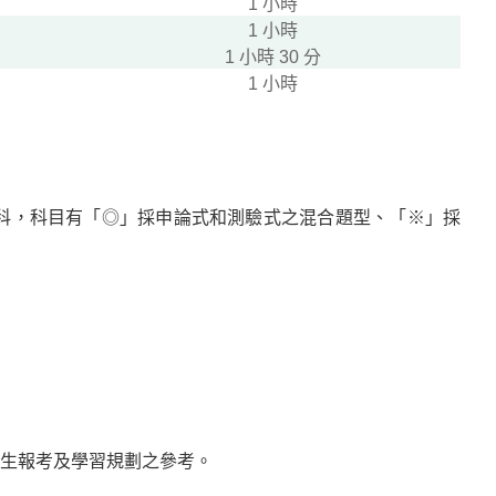
1 小時
1 小時
1 小時 30 分
1 小時
 3 科，科目有「◎」採申論式和測驗式之混合題型、「※」採
生報考及學習規劃之參考。