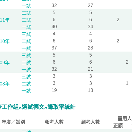
32
27
一試
5
5
三試
6
6
2
111年
二試
40
34
一試
4
4
三試
6
6
2
110年
二試
37
28
一試
5
5
三試
6
6
2
109年
二試
32
21
一試
3
3
三試
3
3
1
108年
二試
19
13
一試
查工作組«選試德文»錄取率統計
需用人
年度／試別
報考人數
到考人數
正額