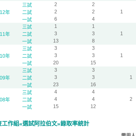
2
2
三試
2
2
1
112年
二試
6
4
一試
1
1
三試
3
3
1
111年
二試
13
8
一試
3
3
三試
3
3
1
110年
二試
20
15
一試
3
3
三試
3
3
1
109年
二試
23
16
一試
4
4
三試
4
4
2
108年
二試
15
12
一試
查工作組«選試阿拉伯文»錄取率統計
需用人