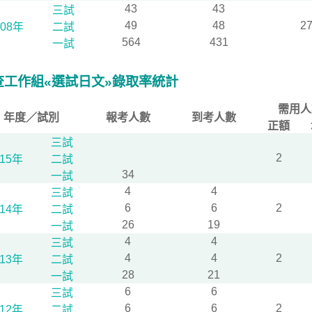
43
43
三試
49
48
2
108年
二試
564
431
一試
查工作組«選試日文»錄取率統計
需用人
年度／試別
報考人數
到考人數
正額
三試
2
115年
二試
34
一試
4
4
三試
6
6
2
114年
二試
26
19
一試
4
4
三試
4
4
2
113年
二試
28
21
一試
6
6
三試
6
6
2
112年
二試