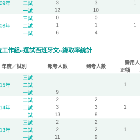
3
3
1
109年
二試
12
10
一試
0
0
三試
1
1
1
108年
二試
6
4
一試
查工作組«選試西班牙文»錄取率統計
需用人
年度／試別
報考人數
到考人數
正額
三試
1
115年
二試
9
一試
2
2
三試
3
3
1
114年
二試
13
8
一試
2
2
三試
2
2
1
113年
二試
11
9
一試