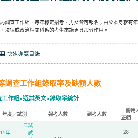
局調查工作組，每年穩定招考、男女皆可報名；由於本身就有年
、法律或政治相關科系的考生來講更具加分作用。
快速導覽目錄
等調查工作組錄取率及缺額人數
查工作組«選試英文»錄取率統計
需用
年度／試別
報考人數
到考人數
正額
三試
28
115年
二試