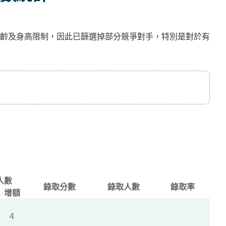
齡及身高限制，因此已篩選掉部分競爭對手，特別是對於有
人數
錄取分數
錄取人數
錄取率
增額
4