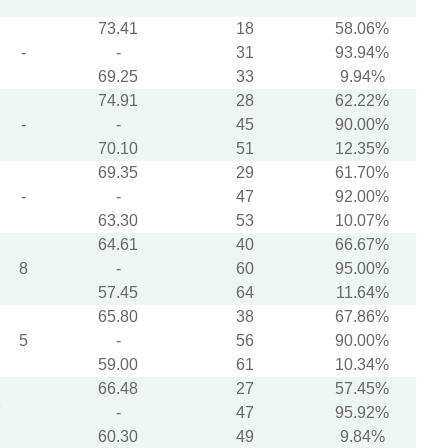
73.41
18
58.06%
-
-
31
93.94%
69.25
33
9.94%
74.91
28
62.22%
-
-
45
90.00%
70.10
51
12.35%
69.35
29
61.70%
-
-
47
92.00%
63.30
53
10.07%
64.61
40
66.67%
8
-
60
95.00%
57.45
64
11.64%
65.80
38
67.86%
5
-
56
90.00%
59.00
61
10.34%
66.48
27
57.45%
7
-
47
95.92%
60.30
49
9.84%