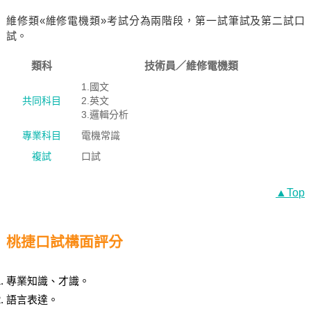
維修類«維修電機類»考試分為兩階段，第一試筆試及第二試口
試。
類科
技術員／維修電機類
1.國文
共同科目
2.英文
3.邏輯分析
專業科目
電機常識
複試
口試
▲Top
桃捷口試構面評分
專業知識、才識。
語言表達。