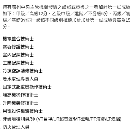
持有表列中央主管機關發給之證照或證書之一者加計第一試成績
如下：甲級／高級12分、乙級中級／進階／不分級6分、丙級／初
級／基礎3分同一證照不同級別擇優加計加計第一試成績最高為15
分。
機電整合技術士
電器修護技術士
室內配線技術士
工業配線技術士
冷凍空調裝修技術士
廢水處理專責人員
固定式起重機操作技術士
堆高機操作技術士
升降機裝修技術士
用電設備檢驗技術士
非破壞檢測員/師 (VT目視/UT超音波/MT磁粒/PT液滲/LT洩漏)
防火管理人員