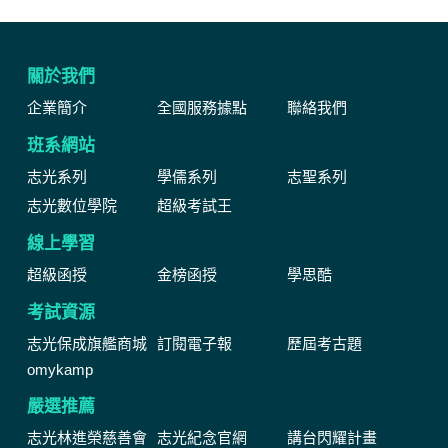
關於我們
企業簡介
全國服務據點
聯絡我們
班系網站
志光系列
學儒系列
志聖系列
志光數位學院
超級考試王
線上學習
超級函授
金榜函授
學思酷
考試資源
志光保成旗艦商城
訂閱電子報
歷屆考古題
omykamp
嚴選推薦
志光林進榮慈善會
志光紀念官網
講台閃耀計畫