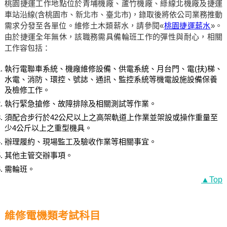
桃園捷運工作地點位於青埔機廠、蘆竹機廠、綠線北機廠及捷運
車站沿線(含桃園市、新北市、臺北市)，錄取後將依公司業務推動
需求分發至各單位。維修土木類薪水，請參閱«
桃園捷運薪水
»。
由於捷運全年無休，該職務需具備輪班工作的彈性與耐心，相關
工作容包括：
執行電聯車系統、機廠維修設備、供電系統、月台門、電(扶)梯、
水電、消防、環控、號誌、通訊、監控系統等機電設施設備保養
及檢修工作。
執行緊急搶修、故障排除及相關測試等作業。
須配合步行於42公尺以上之高架軌道上作業並架設或操作重量至
少4公斤以上之重型機具。
辦理履約、現場監工及驗收作業等相關事宜。
其他主管交辦事項。
需輪班。
▲Top
維修電機類考試科目