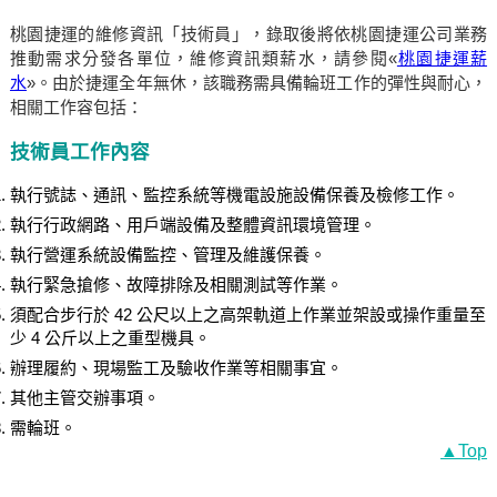
桃園捷運的維修資訊「技術員」，錄取後將依桃園捷運公司業務
推動需求分發各單位，維修資訊類薪水，請參閱«
桃園捷運薪
水
»。由於捷運全年無休，該職務需具備輪班工作的彈性與耐心，
相關工作容包括：
技術員工作內容
執行號誌、通訊、監控系統等機電設施設備保養及檢修工作。
執行行政網路、用戶端設備及整體資訊環境管理。
執行營運系統設備監控、管理及維護保養。
執行緊急搶修、故障排除及相關測試等作業。
須配合步行於 42 公尺以上之高架軌道上作業並架設或操作重量至
少 4 公斤以上之重型機具。
辦理履約、現場監工及驗收作業等相關事宜。
其他主管交辦事項。
需輪班。
▲Top