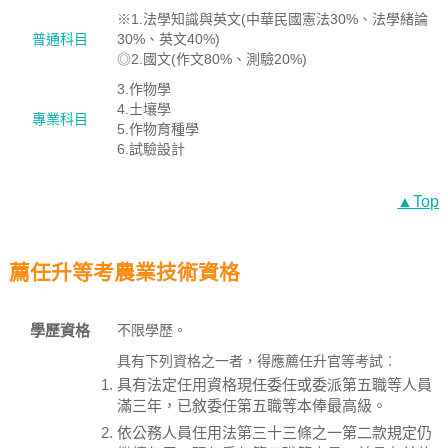
※1.法學知識與英文(中華民國憲法30%、法學緒論
普通科目
30%、英文40%)
◎2.國文(作文80%、測驗20%)
3.作物學
4.土壤學
專業科目
5.作物育種學
6.試驗設計
▲Top
薦任升等考農業技術資格
學歷資格
不限學歷。
具有下列資格之一者，得應薦任升官等考試︰
具有法定任用資格現任委任或委派第五職等人員
滿三年，已敘委任第五職等本俸最高級。
依公務人員任用法第三十三條之一第二款規定仍