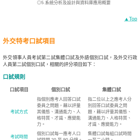
◎5.系統分析及設計與資料庫應用概要
▲Top
外交特考口試項目
外交領事人員考試第二試集體口試及外語個別口試，及外交行政
人員第二試個別口試，相關的評分項目如下：
口試規則
口試項目
個別口試
集體口試
指個別應考人回答口試
指二位以上之應考人分
委員之問題，藉以評量
別回答口試委員之問
考試方式
其儀態、溝通能力、人
題，藉以評量其儀態、
格特質、才識、應變能
溝通能力、人格特質、
力。
才識、應變能力。
個別口試每一應考人口
集體口試每組口試時間
考試時間
試時間 20 至 90 分鐘。
一至二小時。