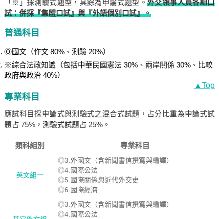
「※」採測驗式題型，其餘為申論式題型。
外交領事人員各組口
試：併採『集體口試』與『外語個別口試』。
普通科目
Ⓞ國文（作文 80%、測驗 20%）
※綜合法政知識（包括中華民國憲法 30%、兩岸關係 30%、比較
政府與政治 40%）
▲Top
專業科目
應試科目採申論式與測驗式之混合式試題，占分比重為申論式試
題占 75%，測驗式試題占 25%。
類科組別
專業科目
◎3.外國文（含新聞書信撰寫與編譯）
◎4.國際公法
英文組一
◎5.國際關係與近代外交史
◎6.國際經濟
◎3.外國文（含新聞書信撰寫與編譯）
◎4.國際公法