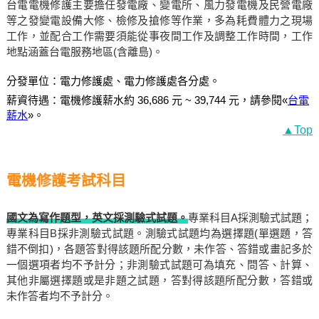
台電電機修護主要擔任發電廠、變電所、風力發電機及民營電廠
等之發變電設備大修、檢修及搶修等作業，多為耗費體力之現場
工作，並配合工作需要須能從事夜間工作及調整工作時間，工作
地點涵蓋台電服務地區(含離島)。
分發單位：電力修護處、電力修護處各分處。
薪資待遇：電機修護薪水約 36,686 元 ~ 39,744 元，請參閱«
台電
薪水
»。
▲Top
電機修護考試科目
國文為寫作題型，英文採測驗式試題。
專業科目A採測驗式試題；
專業科目B採非測驗式試題。測驗式試題均為選擇題(單選題，答
錯不倒扣)，各題答對得該題所配分數，未作答、答錯或畫記多於
一個選項者均不予計分；非測驗式試題可為填充、問答、計算、
其他非屬選擇題或是非題之試題，答對得該題所配分數，答錯或
未作答者均不予計分。