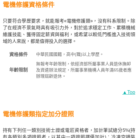
電機修護資格條件
只要符合學歷要求，就能報考«電機修護類»，沒有科系限制。除
了在經濟不景氣時具有吸引力外，對於追求穩定工作、累積機械
維護技能、獲得固定薪資與福利，或希望以較低門檻進入技術領
域的人來說，都是值得投入的選擇。
資格條件
中華民國國籍，高中(職)以上學歷。
無報考年齡限制，依經濟部所屬事業人員退休撫卹
年齡限制
及資遣辦法規定，所屬事業機構人員年滿65歲者應
辦理屆齡退休。
▲Top
電機修護類指定加分證照
持有下列任一類別技術士證或電匠資格者，加計筆試總分5%(持
有各類別多項證照者，以其中一項證照擇優加計)：冷凍空調裝