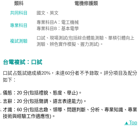
類科
電機修護類
共同科目
國文、英文
專業科目A：電工機械
專業科目
專業科目B：基本電學
口試、現場測試(包括綜合體能測驗、單槓引體向上
複試測驗
測驗、辨色實作模擬、握力測試)。
台電複試：口試
口試占甄試總成績20%，未達60分者不予錄取。評分項目及配分
如下：
儀態：20 分(包括禮貌、態度、舉止)。
言辭：20 分(包括聲調、語言表達能力)。
才識：60 分(包括志趣、領導、問題判斷、分析、專業知識、專業
技術與經驗工作適應性)。
▲Top