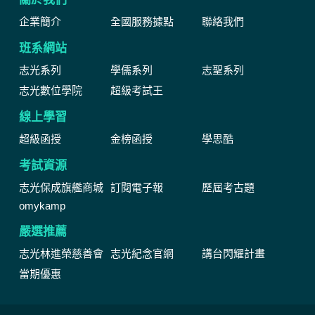
企業簡介
全國服務據點
聯絡我們
班系網站
志光系列
學儒系列
志聖系列
志光數位學院
超級考試王
線上學習
超級函授
金榜函授
學思酷
考試資源
志光保成旗艦商城
訂閱電子報
歷屆考古題
omykamp
嚴選推薦
志光林進榮慈善會
志光紀念官網
講台閃耀計畫
當期優惠