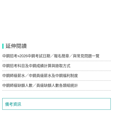
延伸閱讀
中鋼招考»2026中鋼考試日期／報名簡章／與常見問題一覽
中鋼招考科目及中鋼成績計算與錄取方式
中鋼師級薪水／中鋼員級薪水及中鋼福利制度
中鋼師級缺額人數／員級缺額人數各類組統計
備考資訊