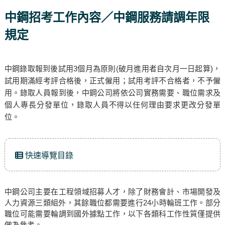
中鋼招考工作內容／中鋼服務請調年限
規定
中鋼錄取報到後試用3個月為原則(破月進用者自次月一日起算)，
試用期滿經考評合格後，正式僱用；試用考評不合格者，不予僱
用。錄取人員報到後，中鋼公司將依公司實務需要、職位需求及
個人專長分發單位，錄取人員不得以任何理由要求更改分發單
位。
快速導覽目錄
中鋼公司主要在工程領域招募人才，除了財務會計、市場開發及
人力資源三類組外，其餘職位都需要進行24小時輪班工作。部分
職位可能需要輪調到國外據點工作，以下各類科工作性質僅提供
做為參考。