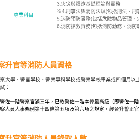
3.火災與爆炸基礎理論與實務
※4.刑事法與消防法規(包括刑法、
專業科目
5.消防預防實務(包括危險物品管理
6.消防搶救實務(包括消防勤務、消防
察升官等消防人員資格
察大學、警官學校、警察專科學校或警察學校畢業或四個月以上
試：
警佐一階警察官滿三年，已敘警佐一階本俸最高級（即警佐一階本
察人員人事條例第十四條第五項及第六項之規定，經晉升警正官
察升官等消防人員錄取人數