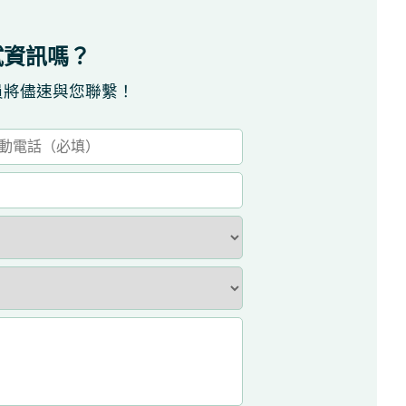
試資訊嗎？
員將儘速與您聯繫！