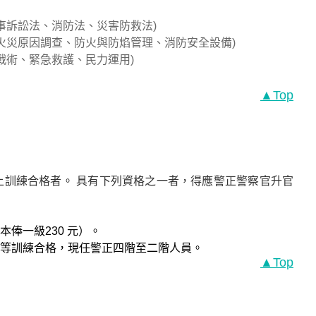
刑事訴訟法、消防法、災害防救法)
、火災原因調查、防火與防焰管理、消防安全設備)
戰術、緊急救護、民力運用)
▲Top
訓練合格者。 具有下列資格之一者，得應警正警察官升官
俸一級230 元）。
等訓練合格，現任警正四階至二階人員。
▲Top