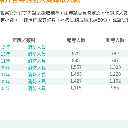
警察官升官等考試之錄取標準，由典試委員會定之。但錄取人數
有小數，一律進位取其整數。本考試總成績未達50分，或筆試
年度／類科
報考人數
到考人數
115年
消防人員
979
782
113年
消防人員
995
787
111年
消防人員
1,557
1,333
109年
消防人員
1,463
1,228
107年
消防人員
1,427
1,192
105年
消防人員
1,115
955
103年
消防人員