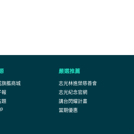
源
嚴選推薦
成旗艦商城
志光林進榮慈善會
子報
志光紀念官網
古題
講台閃耀計畫
mp
當期優惠