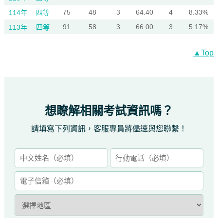
75
48
3
64.40
4
8.33%
114年
四等
91
58
3
66.00
3
5.17%
113年
四等
▲Top
想瞭解相關考試資訊嗎？
請填寫下列資訊，客服專員將儘速與您聯繫！