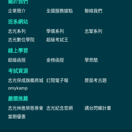
關於我們
企業簡介
全國服務據點
聯絡我們
班系網站
志光系列
學儒系列
志聖系列
志光數位學院
超級考試王
線上學習
超級函授
金榜函授
學思酷
考試資源
志光保成旗艦商城
訂閱電子報
歷屆考古題
omykamp
嚴選推薦
志光林進榮慈善會
志光紀念官網
講台閃耀計畫
當期優惠