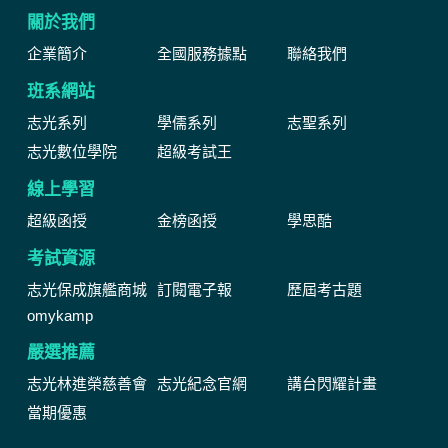
關於我們
企業簡介
全國服務據點
聯絡我們
班系網站
志光系列
學儒系列
志聖系列
志光數位學院
超級考試王
線上學習
超級函授
金榜函授
學思酷
考試資源
志光保成旗艦商城
訂閱電子報
歷屆考古題
omykamp
嚴選推薦
志光林進榮慈善會
志光紀念官網
講台閃耀計畫
當期優惠