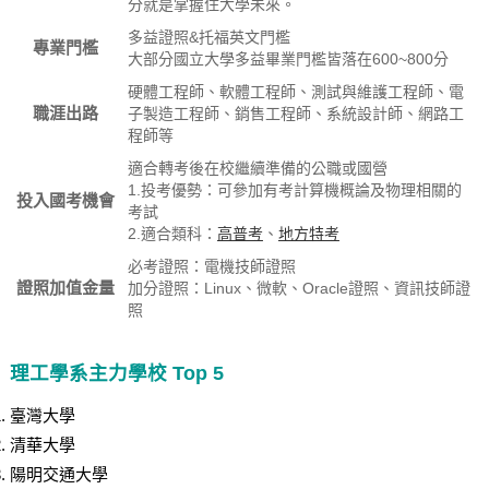
分就是掌握住大學未來。
多益證照&托福英文門檻
專業門檻
大部分國立大學多益畢業門檻皆落在600~800分
硬體工程師、軟體工程師、測試與維護工程師、電
職涯出路
子製造工程師、銷售工程師、系統設計師、網路工
程師等
適合轉考後在校繼續準備的公職或國營
1.投考優勢：可參加有考計算機概論及物理相關的
投入國考機會
考試
2.適合類科：
高普考
、
地方特考
必考證照：電機技師證照
證照加值金量
加分證照：Linux、微軟、Oracle證照、資訊技師證
照
理工學系主力學校 Top 5
臺灣大學
清華大學
陽明交通大學