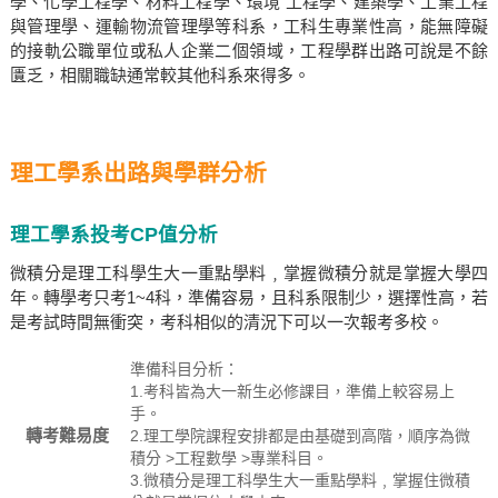
學、化學工程學、材料工程學、環境 工程學、建築學、工業工程
與管理學、運輸物流管理學等科系，工科生專業性高，能無障礙
的接軌公職單位或私人企業二個領域，工程學群出路可說是不餘
匱乏，相關職缺通常較其他科系來得多。
理工學系出路與學群分析
理工學系投考CP值分析
微積分是理工科學生大一重點學料﹐掌握微積分就是掌握大學四
年。轉學考只考1~4科，準備容易，且科系限制少，選擇性高，若
是考試時間無衝突，考科相似的清況下可以一次報考多校。
準備科目分析：
1.考科皆為大一新生必修課目，準備上較容易上
手。
轉考難易度
2.理工學院課程安排都是由基礎到高階，順序為微
積分 >工程數學 >專業科目。
3.微積分是理工科學生大一重點學料﹐掌握住微積