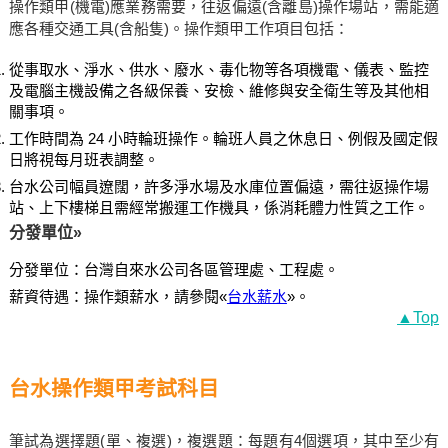
操作類甲(機電)應業務需要，往返偏遠(含離島)操作場站，需能適
應各種交通工具(含船隻)。操作類甲工作項目包括：
從事取水、淨水、供水、廢水、毒化物等各項機電、儀表、監控
及電腦主機設備之各級保養、安檢、維修與安全衛生等及其他相
關事項。
工作時間為 24 小時輪班操作。輪班人員之休息日、例假及國定假
日將視每月班表調整。
台水公司幅員遼闊，許多淨水場及水庫位置偏遠，需往返操作場
站、上下樓梯且需經常搬運工作機具，係消耗體力性質之工作。
分發單位»
分發單位：台灣自來水公司各區管理處、工程處。
薪資待遇：操作類薪水，請參閱«
台水薪水
»。
▲Top
台水操作類甲考試科目
筆試為選擇題(單、複選)，複選題：每題有4個選項，其中至少有