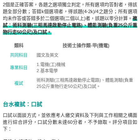
2個是正確答案，各題之選項獨立判定，所有選項均答對者，得該
題全部分數；答錯k個選項者，得該題(4-2k)/4之題分；所有選項
均未作答或答錯多於二個選項(二個以上)者，該題以零分計算。
複
試：術科測驗(三相馬達啟動停止電路)、體能測驗(負重25公斤重
物行走50公尺)及口試。
類科
技術士操作類-甲(機電)
共同科目
國文及英文
1.電機(工)機械
專業科目
2.基本電學
術科測驗(三相馬達啟動停止電路)、體能測驗(負重
複試
25公斤重物行走50公尺)及口試。
台水複試：口試
口試以面談方式，並依應考人繳交資料及下列與工作相關之構面
進行綜合評分，口試分數未達60分者，不予錄取。評分項目如
下：