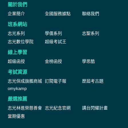
關於我們
企業簡介
全國服務據點
聯絡我們
班系網站
志光系列
學儒系列
志聖系列
志光數位學院
超級考試王
線上學習
超級函授
金榜函授
學思酷
考試資源
志光保成旗艦商城
訂閱電子報
歷屆考古題
omykamp
嚴選推薦
志光林進榮慈善會
志光紀念官網
講台閃耀計畫
當期優惠