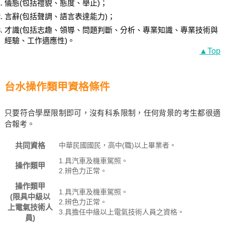
儀態(包括禮貌、態度、舉止)；
言辭(包括聲調、語言表達能力)；
才識(包括志趣、領導、問題判斷、分析、專業知識、專業技術與
經驗、工作適應性)。
▲Top
台水操作類甲資格條件
只要符合學歷限制即可，沒有科系限制，任何背景的考生都很適
合報考。
共同資格
中華民國國民，高中(職)以上畢業者。
1.具汽車及機車駕照。
操作類甲
2.辨色力正常。
操作類甲
1.具汽車及機車駕照。
(限具中級以
2.辨色力正常。
上電氣技術人
3.具擔任中級以上電氣技術人員之資格。
員)