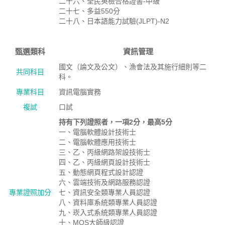
二十六、全民英檢合格證書-中級
二十七、多益550分
二十八、日本語能力試驗(JLPT)-N2
甄選類科
資訊管理
國文（論文及公文）、漁會法及其施行細則等二
共同科目
科。
專業科目
資訊電腦實務
複試
口試
持有下列證照者，一項2分，最高5分
一、電腦軟體設計技術士
二、電腦軟體應用技術士
三、乙、丙級網路架設技術士
四、乙、丙級網頁設計技術士
五、動態網頁程式設計認證
六、雲端技術及網路服務認證
專業證照加分
七、資訊安全類專業人員認證
八、資料庫系統類專業人員認證
九、崁入式系統類專業人員認證
十、MOS大師級認證