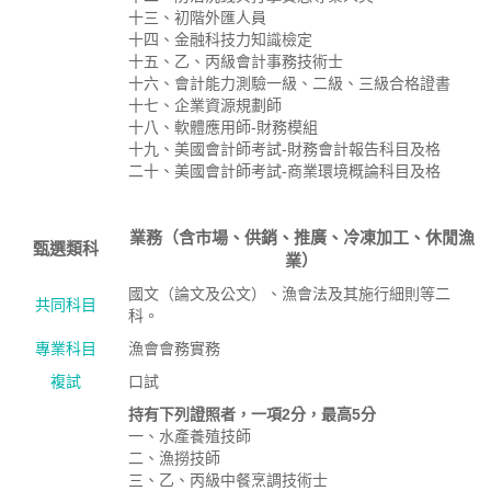
十三、初階外匯人員
十四、金融科技力知識檢定
十五、乙、丙級會計事務技術士
十六、會計能力測驗一級、二級、三級合格證書
十七、企業資源規劃師
十八、軟體應用師-財務模組
十九、美國會計師考試-財務會計報告科目及格
二十、美國會計師考試-商業環境概論科目及格
業務（含市場、供銷、推廣、冷凍加工、休閒漁
甄選類科
業）
國文（論文及公文）、漁會法及其施行細則等二
共同科目
科。
專業科目
漁會會務實務
複試
口試
持有下列證照者，一項2分，最高5分
一、水產養殖技師
二、漁撈技師
三、乙、丙級中餐烹調技術士