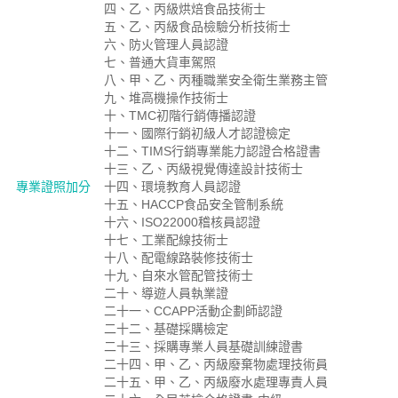
四、乙、丙級烘焙食品技術士
五、乙、丙級食品檢驗分析技術士
六、防火管理人員認證
七、普通大貨車駕照
八、甲、乙、丙種職業安全衛生業務主管
九、堆高機操作技術士
十、TMC初階行銷傳播認證
十一、國際行銷初級人才認證檢定
十二、TIMS行銷專業能力認證合格證書
十三、乙、丙級視覺傳達設計技術士
專業證照加分
十四、環境教育人員認證
十五、HACCP食品安全管制系統
十六、ISO22000稽核員認證
十七、工業配線技術士
十八、配電線路裝修技術士
十九、自來水管配管技術士
二十、導遊人員執業證
二十一、CCAPP活動企劃師認證
二十二、基礎採購檢定
二十三、採購專業人員基礎訓練證書
二十四、甲、乙、丙級廢棄物處理技術員
二十五、甲、乙、丙級廢水處理專責人員