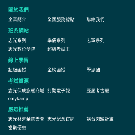
關於我們
企業簡介
全國服務據點
聯絡我們
班系網站
志光系列
學儒系列
志聖系列
志光數位學院
超級考試王
線上學習
超級函授
金榜函授
學思酷
考試資源
志光保成旗艦商城
訂閱電子報
歷屆考古題
omykamp
嚴選推薦
志光林進榮慈善會
志光紀念官網
講台閃耀計畫
當期優惠