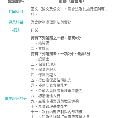
甄選類科
財務（含信用）
國文（論文及公文）、漁會法及其施行細則等二
共同科目
科。
專業科目
漁會財務處理辦法與實務
複試
口試
持有下列證照之一者，最高5分
一、精算師
二、會計師
持有下列證照者，一項2分，最高5分
一、記帳士
二、保險代理人
三、保險經紀人
四、保險公證人
五、授信擔保品估價能力
六、外匯交易專業能力
七、金融人員風險管理專業能力
八、初階授信人員
專業證照加分
九、金融市場常識與職業道德
十、風險管理基本能力
十一、銀行內部控制與內部稽核
十二、防治洗錢與打擊資恐專業人員