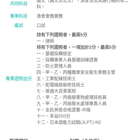
國文（論文及公文）、漁會法及其施行細則等二
共同科目
科。
專業科目
漁會會務實務
複試
口試
持有下列證照者，最高5分
一、律師
持有下列證照者，一項加計2分，最高5分
一、基礎採購檢定
二、採購專業人員基礎訓練證書
三、防火管理人員
四、甲、乙、丙種職業安全衛生業務主管
專業證照加分
五、工業配線技術士
六、配電線路裝修技術士
七、普通大貨車駕照
八、甲、乙、丙級廢棄物處理技術員
九、甲、乙、丙級廢水處理專責人員
十、全民英檢合格證書-中級
十一、多益550分
十二、日本語能力試驗(JLPT)-N2