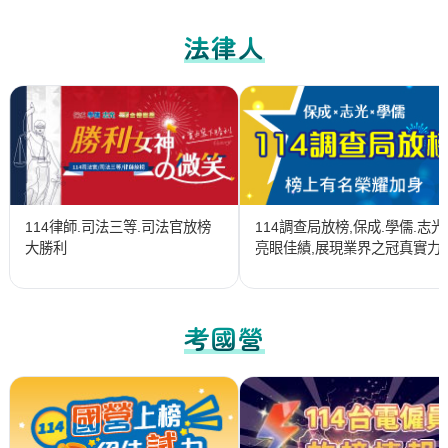
法律人
114調查局放榜,保成.學儒.志光
114律師.司法三等.司法官放榜
亮眼佳績,展現業界之冠真實力
大勝利
考國營