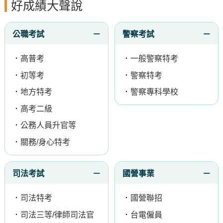
好成績大聲說
公職考試
警察考試
．
高普考
．
一般警察特考
．
初等考
．
警察特考
．
地方特考
．
警察專科學校
．
高考二級
．
公務人員升官等
．
關務/身心特考
司法考試
國營事業
．
司法特考
．
國營聯招
．
司法三等/律師司法官
．
台電僱員