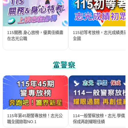
115關務.身心放榜，優異佳績盡
115初等考放榜，志光成績勇冠
在志光公職
全國
當警察
115年第45期警專放榜！志光公
114一般警察放榜，志光.學儒.
職全國錄取NO.1
保成再創耀眼佳績